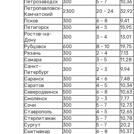
Петрозаводск
300
5 – 7
10,36
Петропавловск-
2300
20 – 24
32,92
Камчатский
Псков
300
6 – 8
9,41
Пятигорск
300
4 – 5
15,95
Ростов-на-
300
3 – 4
13,01
Дону
Рубцовск
600
8 – 10
19,75
Рязань
300
2 – 4
7,13
Самара
300
3 – 5
11,28
Санкт-
300
2 – 3
9,94
Петербург
Саранск
300
4 – 6
7,48
Саратов
300
4 – 5
10,34
Северодвинск
500
6 – 8
10,63
Смоленск
300
2 – 3
7,77
Сочи
300
5 – 7
12,73
Ставрополь
300
4 – 5
12,65
Стерлитамак
300
5 – 7
10,78
Сургут
300
5 – 7
20,2
Сыктывкар
300
6 – 8
10,37