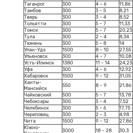
Таганрог
300
4 – 6
11,86
Тамбов
300
3 – 5
8,21
Тверь
300
3 – 4
8,52
Тольятти
300
5 – 7
11,33
Томск
300
5 – 7
20,23
Тула
300
2 – 4
8,34
Тюмень
300
5 – 8
14
Улан-Удэ
1500
8 – 10
27,55
Ульяновск
300
4 – 7
10,08
Усть-Илимск
1380
11 – 14
24,23
Уфа
300
4 – 6
12,92
Хабаровск
1500
9 – 12
31,05
Ханты-
550
8 – 9
21,86
Мансийск
Чайковский
500
5 – 7
13,78
Чебоксары
300
3 – 4
7,52
Челябинск
300
5 – 6
17,75
Череповец
300
2 – 3
4,98
Чита
1500
9 – 12
27,86
Южно-
3000
18 – 28
30,3