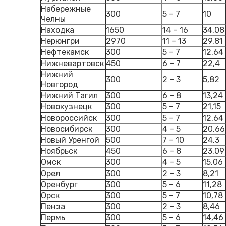
Набережные
300
5 – 7
10
Челны
Находка
1650
14 – 16
34,08
Нерюнгри
2970
11 – 13
29,81
Нефтекамск
300
5 – 7
12,64
Нижневартовск
450
6 – 7
22,4
Нижний
300
2 – 3
5,82
Новгород
Нижний Тагил
300
6 – 8
13,24
Новокузнецк
300
5 – 7
21,15
Новороссийск
300
5 – 7
12,64
Новосибирск
300
4 – 5
20,66
Новый Уренгой
500
7 – 10
24,3
Ноябрьск
450
6 – 8
23,09
Омск
300
4 – 5
15,06
Орел
300
2 – 3
8,21
Оренбург
300
5 – 6
11,28
Орск
300
5 – 7
10,78
Пенза
300
2 – 3
8,46
Пермь
300
5 – 6
14,46