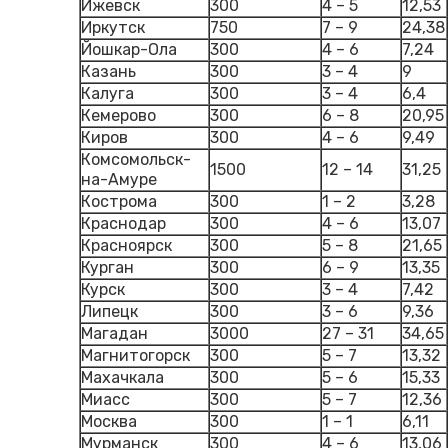
Ижевск
300
4 – 5
12,53
Иркутск
750
7 – 9
24,38
Йошкар-Ола
300
4 – 6
7,24
Казань
300
3 – 4
9
Калуга
300
3 – 4
6,4
Кемерово
300
6 – 8
20,95
Киров
300
4 – 6
9,49
Комсомольск-
1500
12 – 14
31,25
на-Амуре
Кострома
300
1 – 2
3,28
Краснодар
300
4 – 6
13,07
Красноярск
300
5 – 8
21,65
Курган
300
6 – 9
13,35
Курск
300
3 – 4
7,42
Липецк
300
3 – 6
9,36
Магадан
3000
27 – 31
34,65
Магнитогорск
300
5 – 7
13,32
Махачкала
300
5 – 6
15,33
Миасс
300
5 – 7
12,36
Москва
300
1 – 1
6,11
Мурманск
300
4 – 6
13,06