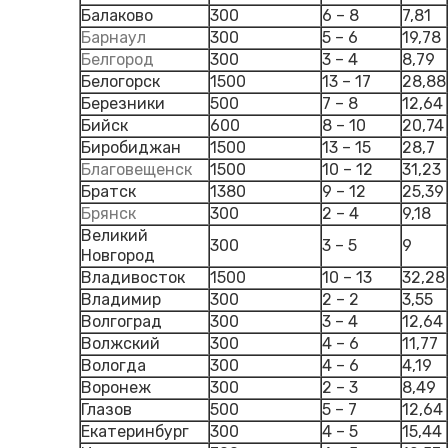
Балаково
300
6 – 8
7,81
Барнаул
300
5 – 6
19,78
Белгород
300
3 – 4
8,79
Белогорск
1500
13 – 17
28,88
Березники
500
7 – 8
12,64
Бийск
600
8 – 10
20,74
Биробиджан
1500
13 – 15
28,7
Благовещенск
1500
10 – 12
31,23
Братск
1380
9 – 12
25,39
Брянск
300
2 – 4
9,18
Великий
300
3 – 5
9
Новгород
Владивосток
1500
10 – 13
32,28
Владимир
300
2 – 2
3,55
Волгоград
300
3 – 4
12,64
Волжский
300
4 – 6
11,77
Вологда
300
4 – 6
4,19
Воронеж
300
2 – 3
8,49
Глазов
500
5 – 7
12,64
Екатеринбург
300
4 – 5
15,44