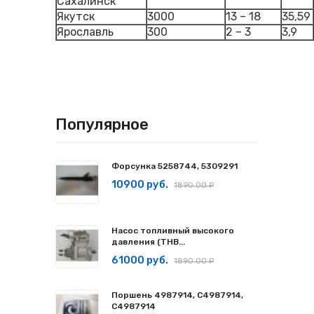
Сахалинск
Якутск
3000
13 – 18
35,59
Ярославль
300
2 – 3
3,9
Популярное
Форсунка 5258744, 5309291
10900 руб.
1890.00 ₽
Насос топливный высокого
давления (ТНВ...
61000 руб.
1890.00 ₽
Поршень 4987914, C4987914,
С4987914