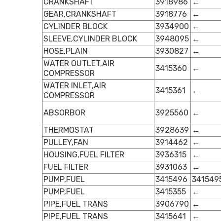
CRANKSHAFT
3918986
←
GEAR,CRANKSHAFT
3918776
←
CYLINDER BLOCK
3934900
←
SLEEVE,CYLINDER BLOCK
3948095
←
HOSE,PLAIN
3930827
←
WATER OUTLET,AIR
3415360
←
COMPRESSOR
WATER INLET,AIR
3415361
←
COMPRESSOR
ABSORBOR
3925560
←
THERMOSTAT
3928639
←
PULLEY,FAN
3914462
←
HOUSING,FUEL FILTER
3936315
←
FUEL FILTER
3931063
←
PUMP,FUEL
3415496
341549
PUMP,FUEL
3415355
←
PIPE,FUEL TRANS
3906790
←
PIPE,FUEL TRANS
3415641
←