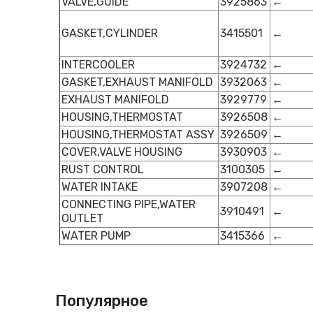
VALVE,GUIDE
3925863
←
GASKET,CYLINDER
3415501
←
INTERCOOLER
3924732
←
GASKET,EXHAUST MANIFOLD
3932063
←
EXHAUST MANIFOLD
3929779
←
HOUSING,THERMOSTAT
3926508
←
HOUSING,THERMOSTAT ASSY
3926509
←
COVER,VALVE HOUSING
3930903
←
RUST CONTROL
3100305
←
WATER INTAKE
3907208
←
CONNECTING PIPE,WATER
3910491
←
OUTLET
WATER PUMP
3415366
←
Популярное