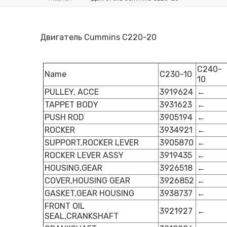
Двигатель Cummins C220-20
C240-
Name
C230-10
10
PULLEY, ACCE
3919624
←
TAPPET BODY
3931623
←
PUSH ROD
3905194
←
ROCKER
3934921
←
SUPPORT,ROCKER LEVER
3905870
←
ROCKER LEVER ASSY
3919435
←
HOUSING,GEAR
3926518
←
COVER,HOUSING GEAR
3926852
←
GASKET,GEAR HOUSING
3938737
←
FRONT OIL
3921927
←
SEAL,CRANKSHAFT