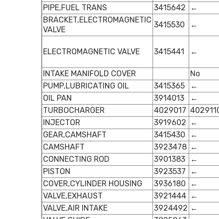
PIPE,FUEL TRANS
3415642
←
BRACKET,ELECTROMAGNETIC
3415530
←
VALVE
ELECTROMAGNETIC VALVE
3415441
←
INTAKE MANIFOLD COVER
No
PUMP,LUBRICATING OIL
3415365
←
OIL PAN
3914013
←
TURBOCHARGER
4029017
402911
INJECTOR
3919602
←
GEAR,CAMSHAFT
3415430
←
CAMSHAFT
3923478
←
CONNECTING ROD
3901383
←
PISTON
3923537
←
COVER,CYLINDER HOUSING
3936180
←
VALVE,EXHAUST
3921444
←
VALVE,AIR INTAKE
3924492
←