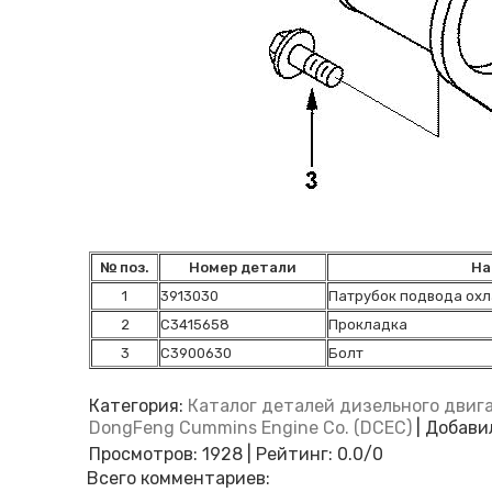
№ поз.
Номер детали
На
1
3913030
Патрубок подвода ох
2
C3415658
Прокладка
3
C3900630
Болт
Категория
:
Каталог деталей дизельного двиг
DongFeng Cummins Engine Co. (DCEC)
|
Добави
Просмотров
:
1928
|
Рейтинг
:
0.0
/
0
Всего комментариев
: