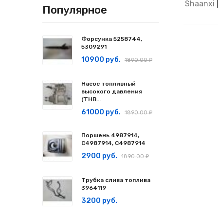
Shaanxi
Популярное
Форсунка 5258744,
5309291
10900 руб.
1890.00 ₽
Насос топливный
высокого давления
(ТНВ...
61000 руб.
1890.00 ₽
Поршень 4987914,
C4987914, С4987914
2900 руб.
1890.00 ₽
Трубка слива топлива
3964119
3200 руб.