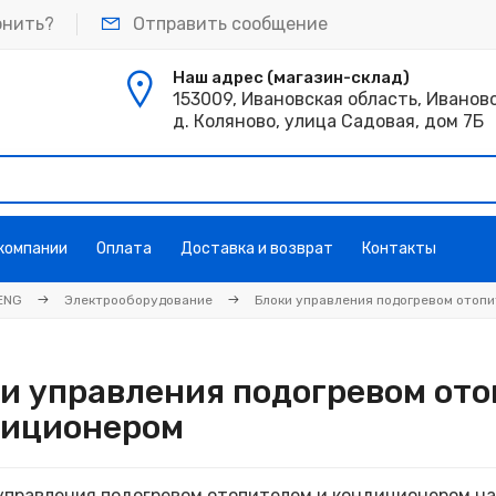
онить?
Отправить сообщение
Наш адрес (магазин-склад)
153009, Ивановская область, Иванов
д. Коляново, улица Садовая, дом 7Б
 компании
Оплата
Доставка и возврат
Контакты
ENG
Электрооборудование
Блоки управления подогревом отоп
и управления подогревом от
диционером
управления подогревом отопителем и кондиционером на