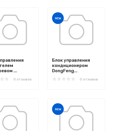
NEW
управления
Блок управления
телем
кондиционером
евом ...
DongFeng...
0 отзывов
0 отзывов
NEW