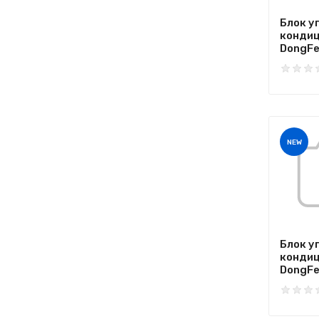
Блок у
конди
DongFe
NEW
Блок у
конди
DongFe