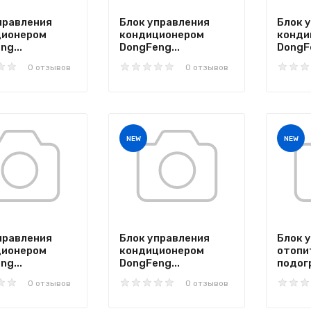
правления
Блок управления
Блок 
ционером
кондиционером
конди
ng...
DongFeng...
DongFe
0 отзывов
0 отзывов
NEW
NEW
правления
Блок управления
Блок 
ционером
кондиционером
отопи
ng...
DongFeng...
подогр
0 отзывов
0 отзывов