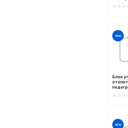
NEW
Блок у
отопи
подогре
NEW