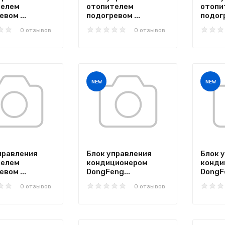
телем
отопителем
отопи
вом ...
подогревом ...
подогр
0 отзывов
0 отзывов
NEW
NEW
правления
Блок управления
Блок 
телем
кондиционером
конди
вом ...
DongFeng...
DongFe
0 отзывов
0 отзывов