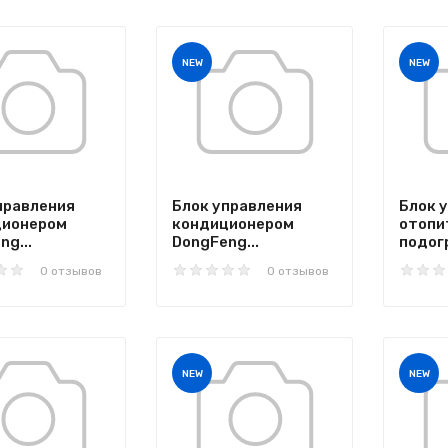
NEW
NEW
правления
Блок управления
Блок 
ционером
кондиционером
отопи
ng...
DongFeng...
подогр
0 отзывов
0 отзывов
NEW
NEW