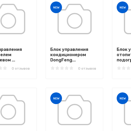
NEW
NEW
правления
Блок управления
Блок 
телем
кондиционером
отопи
вом ...
DongFeng...
подогр
0 отзывов
0 отзывов
NEW
NEW