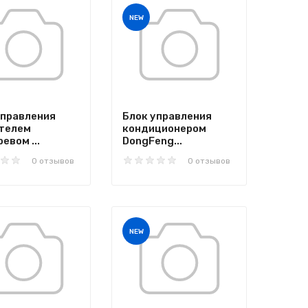
NEW
управления
Блок управления
телем
кондиционером
евом ...
DongFeng...
0 отзывов
0 отзывов
NEW