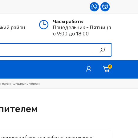
Часы работы
ский район
Понедельник - Пятница
с 9:00 до 18:00
0
ителем кондиционером
опителем
 самосвал (желтая кабина, оранжевая