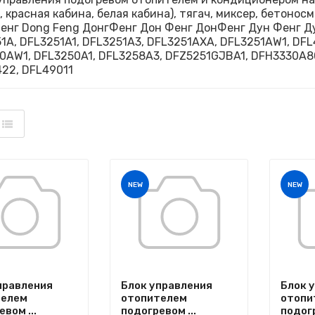
, красная кабина, белая кабина), тягач, миксер, бетон
енг Dong Feng ДонгФенг Дон Фенг ДонФенг Дун Фенг 
1A, DFL3251A1, DFL3251A3, DFL3251AXA, DFL3251AW1, DFL
0AW1, DFL3250A1, DFL3258A3, DFZ5251GJBA1, DFH3330A8
22, DFL49011
NEW
NEW
правления
Блок управления
Блок 
телем
отопителем
отопи
вом ...
подогревом ...
подогр