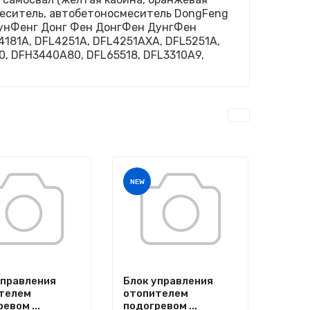
осмеситель, автобетоносмеситель DongFeng
ДунФенг Донг Фен ДонгФен ДунгФен
4181A, DFL4251A, DFL4251AXA, DFL5251A,
0, DFH3440A80, DFL65518, DFL3310A9,
NEW
управления
Блок управления
телем
отопителем
евом ...
подогревом ...