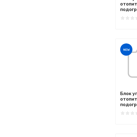
отопи
подогре
NEW
Блок у
отопи
подогре