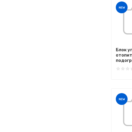
NEW
Блок у
отопи
подогре
NEW