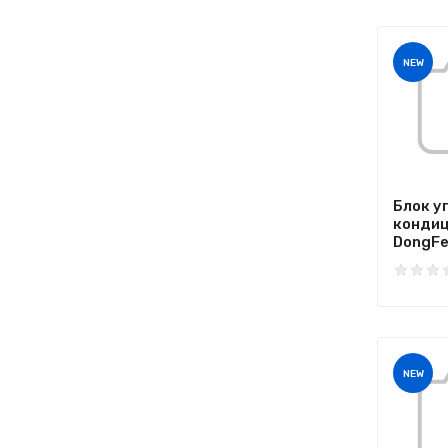
NEW
Блок у
конди
DongFe
NEW