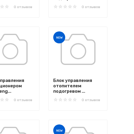
0 отзывов
0 отзывов
NEW
управления
Блок управления
ционером
отопителем
ng...
подогревом ...
0 отзывов
0 отзывов
NEW