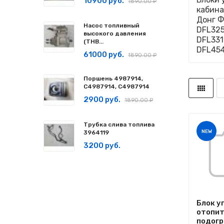
10900 руб.
1890.00 ₽
кабина
Донг Ф
Насос топливный
DFL325
высокого давления
DFL331
(ТНВ...
DFL454
61000 руб.
1890.00 ₽
Поршень 4987914,
C4987914, С4987914
2900 руб.
1890.00 ₽
Трубка слива топлива
NEW
3964119
3200 руб.
Блок у
отопи
подогре