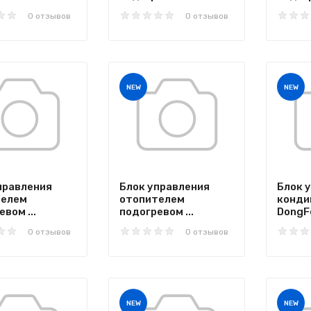
0 отзывов
0 отзывов
NEW
NEW
правления
Блок управления
Блок 
телем
отопителем
конди
вом ...
подогревом ...
DongFe
0 отзывов
0 отзывов
NEW
NEW