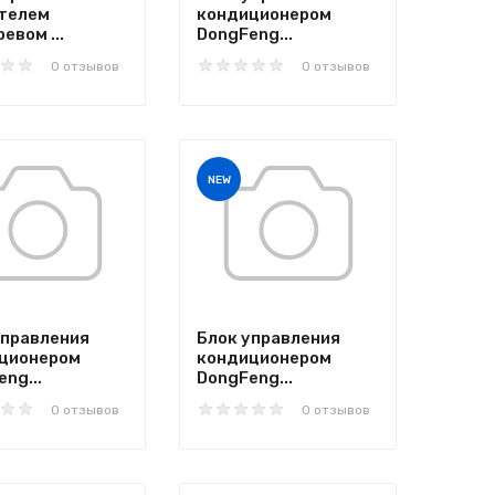
телем
кондиционером
евом ...
DongFeng...
0 отзывов
0 отзывов
NEW
управления
Блок управления
ционером
кондиционером
ng...
DongFeng...
0 отзывов
0 отзывов