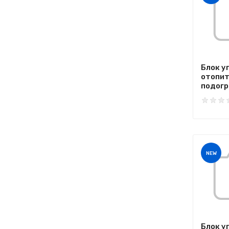
Блок у
отопи
подогре
NEW
Блок у