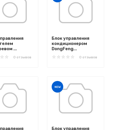
управления
Блок управления
телем
кондиционером
евом ...
DongFeng...
0 отзывов
0 отзывов
NEW
управления
Блок управления