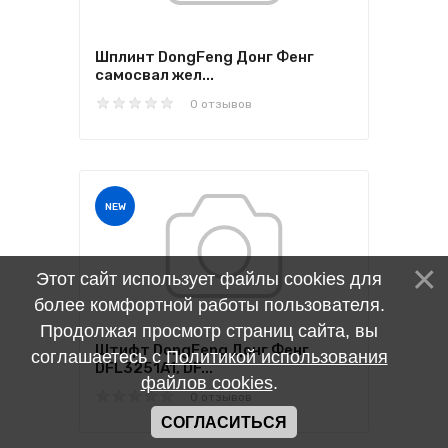
Шплинт DongFeng Донг Фенг
самосвал жел...
0 отзывов
NEW
Этот сайт использует файлы cookies для
более комфортной работы пользователя.
Продолжая просмотр страниц сайта, вы
Штифт DongFeng Донг Фенг
соглашаетесь с
Политикой использования
DFL3251A1, DF...
файлов cookies
.
0 отзывов
СОГЛАСИТЬСЯ