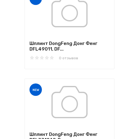
Шплинт DongFeng Донг Фенг
DFL49011, DF...
0 отзывов
NEW
Шплинт DongFeng Донг Фенг