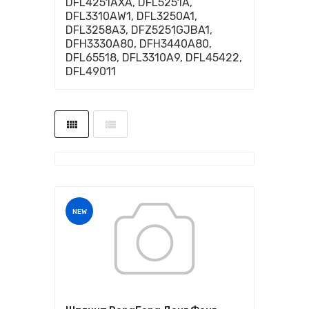
DFL4251AXA, DFL5251A,
DFL3310AW1, DFL3250A1,
DFL3258A3, DFZ5251GJBA1,
DFH3330A80, DFH3440A80,
DFL65518, DFL3310A9, DFL45422,
DFL49011
NEW