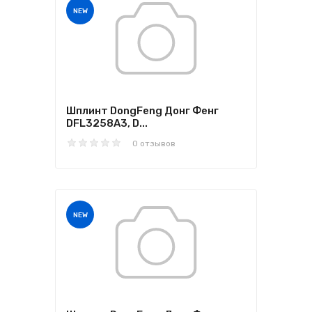
NEW
Шплинт DongFeng Донг Фенг
DFL3258A3, D...
0 отзывов
NEW