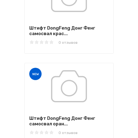
Штифт DongFeng Донг Фенг
самосвал крас...
0 отзывов
NEW
Штифт DongFeng Донг Фенг
самосвал оран...
0 отзывов