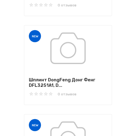
0 отзывов
NEW
Шплинт DongFeng Донг Фенг
DFL3251A1, D...
0 отзывов
NEW