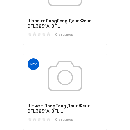
Шплинт DongFeng Донг Фенг
DFL3251A, DF...
0 отзывов
NEW
Штифт DongFeng Донг Фенг
DFL3251A, DFL...
0 отзывов