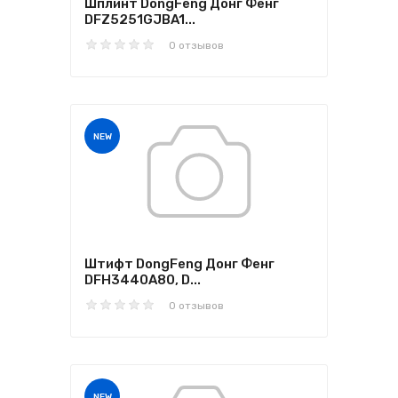
Шплинт DongFeng Донг Фенг
DFZ5251GJBA1...
0 отзывов
NEW
Штифт DongFeng Донг Фенг
DFH3440A80, D...
0 отзывов
NEW