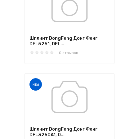
Шплинт DongFeng Донг Фенг
DFL5251, DFL...
0 отзывов
NEW
Шплинт DongFeng Донг Фенг
DFL3250A1, D...