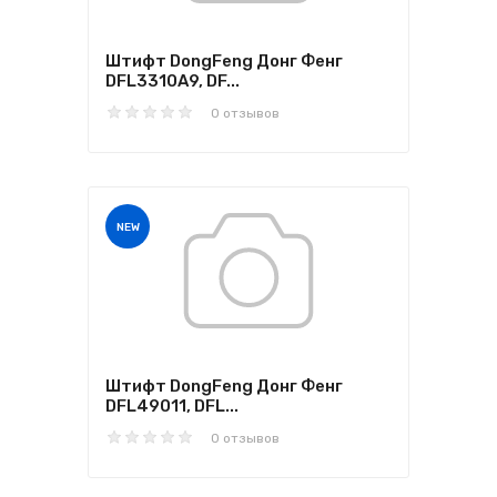
Штифт DongFeng Донг Фенг
DFL3310A9, DF...
0 отзывов
NEW
Штифт DongFeng Донг Фенг
DFL49011, DFL...
0 отзывов