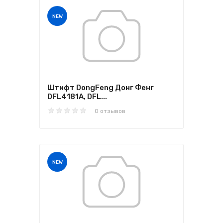
NEW
Штифт DongFeng Донг Фенг
DFL4181A, DFL...
0 отзывов
NEW