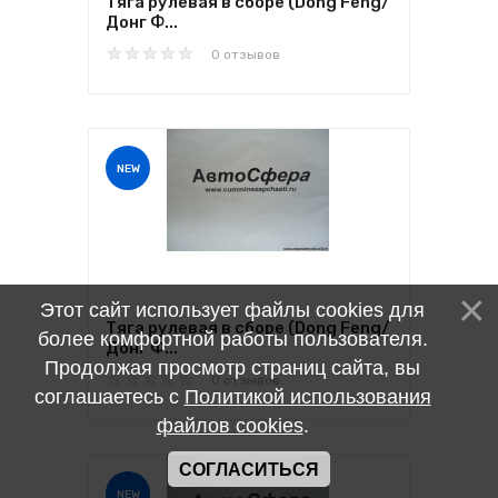
Тяга рулевая в сборе (Dong Feng/
Донг Ф...
0 отзывов
NEW
Этот сайт использует файлы cookies для
Тяга рулевая в сборе (Dong Feng/
более комфортной работы пользователя.
Донг Ф...
Продолжая просмотр страниц сайта, вы
0 отзывов
соглашаетесь с
Политикой использования
файлов cookies
.
СОГЛАСИТЬСЯ
NEW