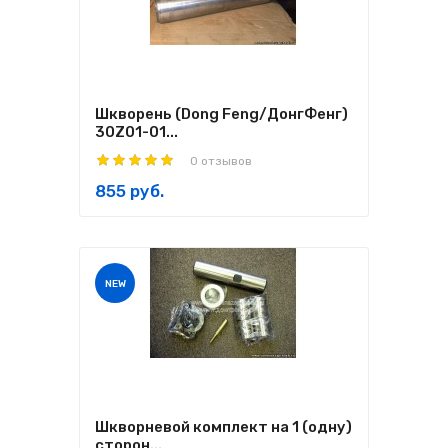
Шкворень (Dong Feng/ДонгФенг)
30Z01-01...
0 отзывов
855 руб.
NEW
Шкворневой комплект на 1 (одну)
сторон...