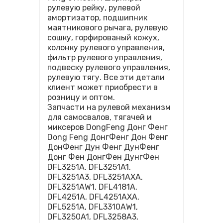
рулевую рейку, рулевой
амортизатор, подшипник
маятникового рычага, рулевую
сошку, горфированый кожух,
колонку рулевого управления,
фильтр рулевого управления,
подвеску рулевого управления,
рулевую тягу. Все эти детали
клиент может приобрести в
розницу и оптом.
Запчасти на рулевой механизм
для самосвалов, тягачей и
миксеров DongFeng Донг Фенг
Dong Feng ДонгФенг Дон Фенг
ДонФенг Дун Фенг ДунФенг
Донг Фен ДонгФен ДунгФен
DFL3251A, DFL3251A1,
DFL3251A3, DFL3251AXA,
DFL3251AW1, DFL4181A,
DFL4251A, DFL4251AXA,
DFL5251A, DFL3310AW1,
DFL3250A1, DFL3258A3,