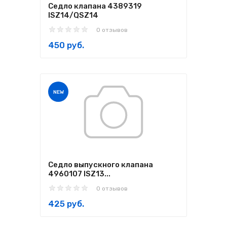
Седло клапана 4389319
ISZ14/QSZ14
0 отзывов
450 руб.
NEW
Седло выпускного клапана
4960107 ISZ13...
0 отзывов
425 руб.