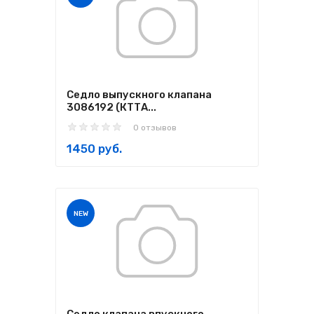
Седло выпускного клапана
3086192 (КТТА...
0 отзывов
1450 руб.
NEW