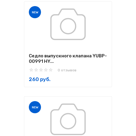
NEW
Седло выпускного клапана YUBP-
00991 HY...
0 отзывов
260 руб.
NEW