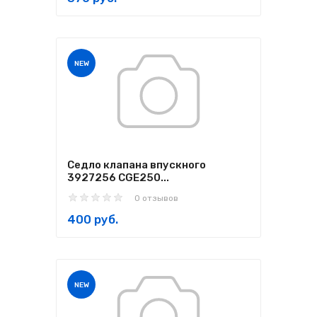
NEW
Седло клапана впускного
3927256 CGE250...
0 отзывов
400 руб.
NEW