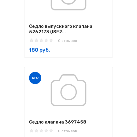
Седло выпускного клапана
5262173 (ISF2...
0 отзывов
180 руб.
NEW
Седло клапана 3697458
0 отзывов