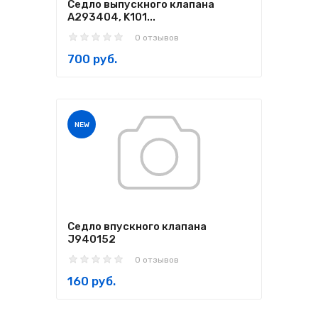
Седло выпускного клапана
A293404, K101...
0 отзывов
700 руб.
NEW
Седло впускного клапана
J940152
0 отзывов
160 руб.