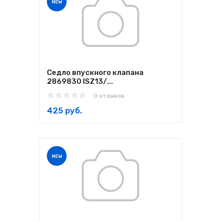
NEW
Седло впускного клапана
2869830 ISZ13/...
0 отзывов
425 руб.
NEW