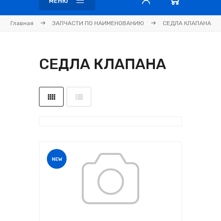
МЕНЮ
Главная
ЗАПЧАСТИ ПО НАИМЕНОВАНИЮ
СЕДЛА КЛАПАНА
СЕДЛА КЛАПАНА
NEW