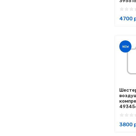
395515
4700 р
NEW
Шесте
возду
компр
493454
3800 р