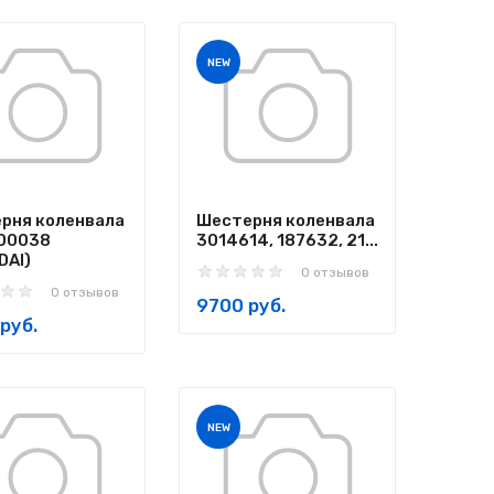
NEW
рня коленвала
Шестерня коленвала
00038
3014614, 187632, 21...
DAI)
0 отзывов
0 отзывов
9700 руб.
руб.
NEW