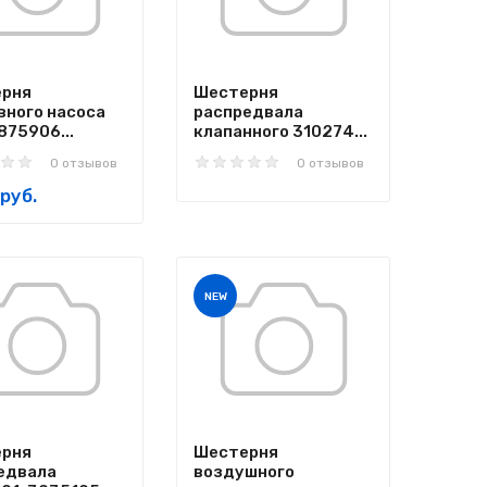
рня
Шестерня
вного насоса
распредвала
875906...
клапанного 310274...
0 отзывов
0 отзывов
руб.
NEW
рня
Шестерня
едвала
воздушного