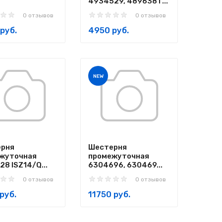
4934529, 4896381 ...
0 отзывов
0 отзывов
руб.
4950 руб.
NEW
рня
Шестерня
жуточная
промежуточная
8 ISZ14/Q...
6304696, 630469...
0 отзывов
0 отзывов
руб.
11750 руб.