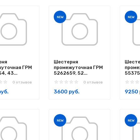
NEW
NEW
рня
Шестерня
Шесте
жуточная ГРМ
промежуточная ГРМ
проме
4, 43...
5262659, 52...
553753
0 отзывов
0 отзывов
уб.
3600 руб.
9250 
NEW
NEW