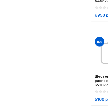
645577
6950 р
NEW
Шесте
распр
3918777
5100 р