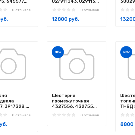
5, 645577...
02/911343, 029113...
30029
0 отзывов
0 отзывов
уб.
12800 руб.
13200
NEW
NEW
рня
Шестерня
Шесте
едвала
промежуточная
топли
, 3917328,...
4327556, 432755...
ТНВД 
0 отзывов
0 отзывов
уб.
8800 