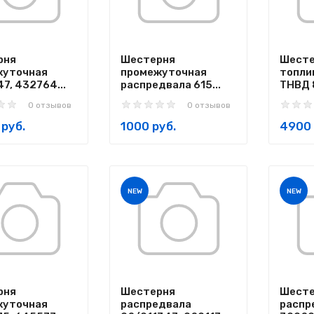
рня
Шестерня
Шесте
жуточная
промежуточная
топли
7, 432764...
распредвала 615...
ТНВД 
0 отзывов
0 отзывов
руб.
1000 руб.
4900 
NEW
NEW
рня
Шестерня
Шесте
жуточная
распредвала
распр