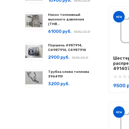
10900 руб.
1890.00 ₽
Насос топливный
NEW
высокого давления
(ТНВ...
61000 руб.
1890.00 ₽
Поршень 4987914,
C4987914, С4987914
2900 руб.
Шесте
1890.00 ₽
распр
491407
Трубка слива топлива
3964119
3200 руб.
9500 р
NEW