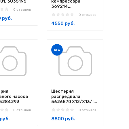
01, 3035195
компрессора
369214...
0 отзывов
0 отзывов
 руб.
4550 руб.
NEW
рня
Шестерня
вного насоса
распредвала
5284293
5626570 X12/X13/I...
0 отзывов
0 отзывов
руб.
8800 руб.