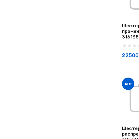
Шесте
проме
3161385
22500
NEW
Шесте
распр