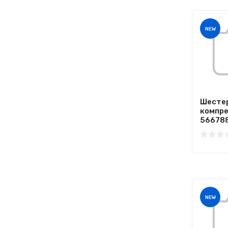
NEW
Шесте
компр
566788
NEW