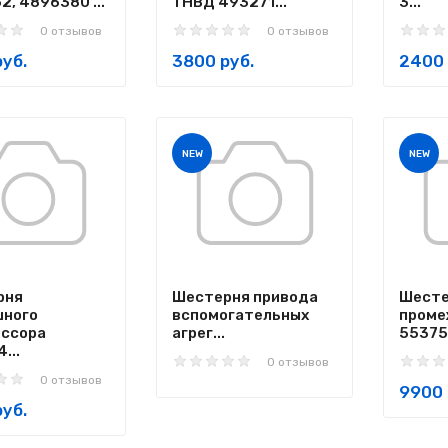
2, 4896380 ...
ТНВД 493271...
3...
0 отзывов
0 отзывов
уб.
3800 руб.
2400 
NEW
NEW
рня
Шестерня привода
Шесте
шного
вспомогательных
проме
ессора
агрег...
553752
...
0 отзывов
0 отзывов
9900 
уб.