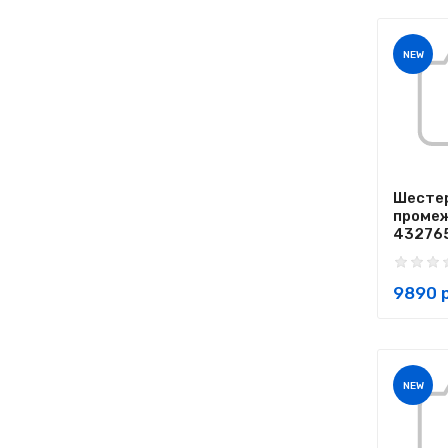
NEW
Шесте
проме
432765
9890 р
NEW