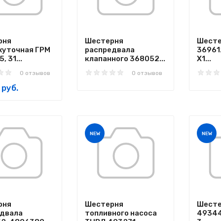
рня
Шестерня
Шесте
жуточная ГРМ
распредвала
36961
, 31...
клапанного 368052...
X1...
0 отзывов
0 отзывов
 руб.
NEW
NEW
рня
Шестерня
Шесте
едвала
топливного насоса
49344