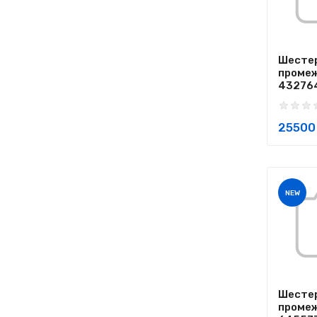
Шесте
проме
432764
25500 
NEW
Шесте
проме