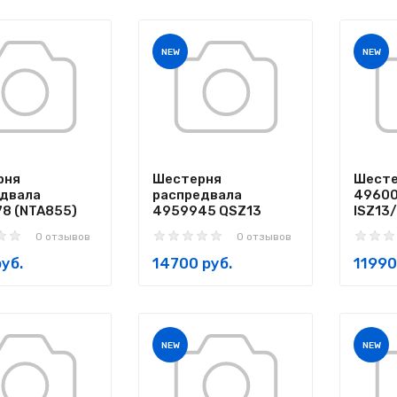
NEW
NEW
рня
Шестерня
Шесте
едвала
распредвала
49600
8 (NTA855)
4959945 QSZ13
ISZ13
0 отзывов
0 отзывов
уб.
14700 руб.
11990
NEW
NEW