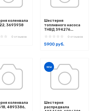
рня коленвала
Шестерня
22, 3693938
топливного насоса
ТНВД 394276...
0 отзывов
0 отзывов
5900 руб.
NEW
рня коленвала
Шестерня
18, 4893386,
распредвала