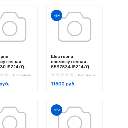
NEW
рня
Шестерня
жуточная
промежуточная
0 ISZ14/Q...
5537534 ISZ14/Q...
0 отзывов
0 отзывов
руб.
11500 руб.
NEW