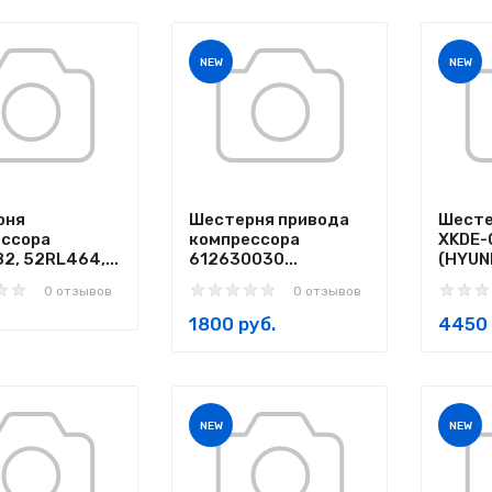
NEW
NEW
рня
Шестерня привода
Шесте
ессора
компрессора
XKDE-
2, 52RL464,...
612630030...
(HYUN
0 отзывов
0 отзывов
1800 руб.
4450 
NEW
NEW