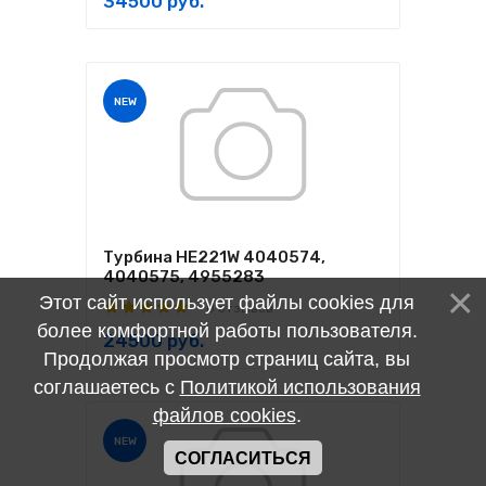
34500 руб.
NEW
Турбина HE221W 4040574,
4040575, 4955283
Этот сайт использует файлы cookies для
0 отзывов
более комфортной работы пользователя.
24500 руб.
Продолжая просмотр страниц сайта, вы
соглашаетесь с
Политикой использования
файлов cookies
.
NEW
СОГЛАСИТЬСЯ