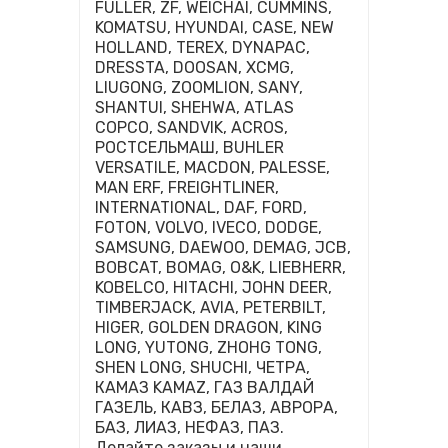
FULLER, ZF, WEICHAI, CUMMINS,
KOMATSU, HYUNDAI, CASE, NEW
HOLLAND, TEREX, DYNAPAC,
DRESSTA, DOOSAN, XCMG,
LIUGONG, ZOOMLION, SANY,
SHANTUI, SHEHWA, ATLAS
COPCO, SANDVIK, ACROS,
РОСТСЕЛЬМАШ, BUHLER
VERSATILE, MACDON, PALESSE,
MAN ERF, FREIGHTLINER,
INTERNATIONAL, DAF, FORD,
FOTON, VOLVO, IVECO, DODGE,
SAMSUNG, DAEWOO, DEMAG, JCB,
BOBCAT, BOMAG, O&K, LIEBHERR,
KOBELCO, HITACHI, JOHN DEER,
TIMBERJACK, AVIA, PETERBILT,
HIGER, GOLDEN DRAGON, KING
LONG, YUTONG, ZHOHG TONG,
SHEN LONG, SHUCHI, ЧЕТРА,
КАМАЗ KAMAZ, ГАЗ ВАЛДАЙ
ГАЗЕЛЬ, КАВЗ, БЕЛАЗ, АВРОРА,
БАЗ, ЛИАЗ, НЕФАЗ, ПАЗ.
Делайте заказы и наши