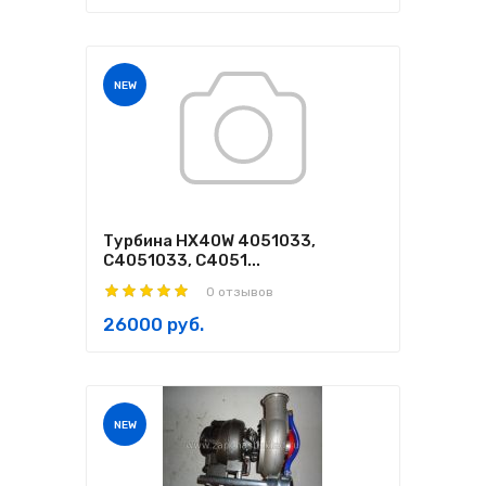
NEW
Турбина HX40W 4051033,
C4051033, С4051...
0 отзывов
26000 руб.
NEW