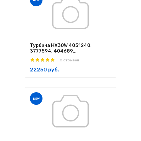
NEW
Турбина HX30W 4051240,
3777594, 404689...
0 отзывов
22250 руб.
NEW