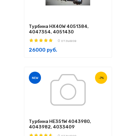
Турбина HX40W 4051384,
4047354, 4051430
0 отзывов
26000 руб.
NEW
-7%
Турбина HE351W 4043980,
4043982, 4033409
0 отзывов