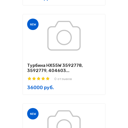
NEW
Турбина HX55W 3592778,
3592779, 404603...
0 отзывов
36000 руб.
NEW