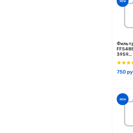
NEW
Фильтр
FF5488
3959...
750 ру
NEW