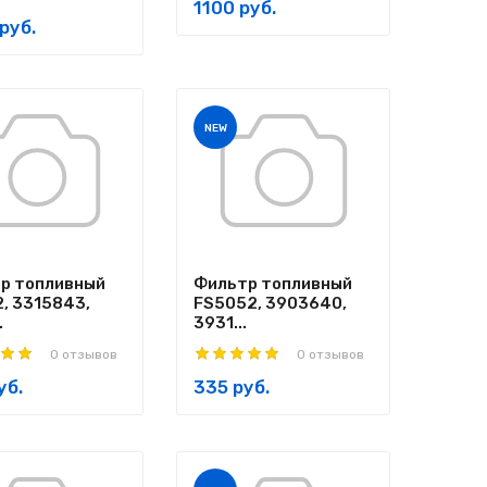
1100 руб.
руб.
NEW
р топливный
Фильтр топливный
2, 3315843,
FS5052, 3903640,
.
3931...
0 отзывов
0 отзывов
уб.
335 руб.