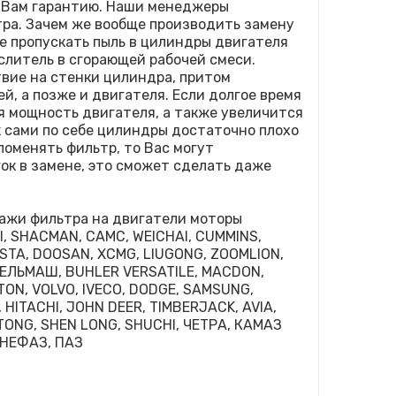
 Вам гарантию. Наши менеджеры
ра. Зачем же вообще производить замену
не пропускать пыль в цилиндры двигателя
слитель в сгорающей рабочей смеси.
вие на стенки цилиндра, притом
ей, а позже и двигателя. Если долгое время
я мощность двигателя, а также увеличится
ак сами по себе цилиндры достаточно плохо
оменять фильтр, то Вас могут
ок в замене, это сможет сделать даже
ажи фильтра на двигатели моторы
, SHACMAN, CAMC, WEICHAI, CUMMINS,
STA, DOOSAN, XCMG, LIUGONG, ZOOMLION,
СЕЛЬМАШ, BUHLER VERSATILE, MACDON,
OTON, VOLVO, IVECO, DODGE, SAMSUNG,
HITACHI, JOHN DEER, TIMBERJACK, AVIA,
TONG, SHEN LONG, SHUCHI, ЧЕТРА, КАМАЗ
 НЕФАЗ, ПАЗ