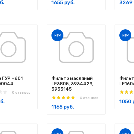
б.
1655 руб.
3269 
NEW
NEW
 ГУР H601
Фильтр масляный
Фильт
00044
LF3805, 3934429,
LF160
3933145
0 отзывов
0 отзывов
б.
1050 
1165 руб.