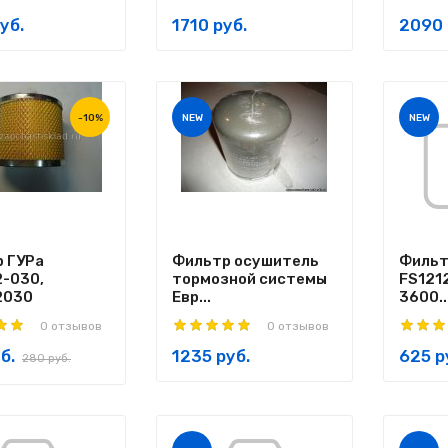
уб.
1710 руб.
2090 
-10%
NEW
NEW
 ГУРа
Фильтр осушитель
Фильт
-030,
тормозной системы
FS121
2030
Евр...
3600..
0 отзывов
0 отзывов
б.
1235 руб.
625 р
280 руб.