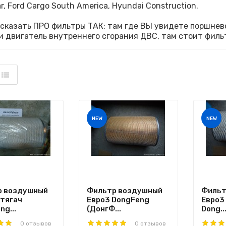
ar, Ford Cargo South America, Hyundai Construction.
сказать ПРО фильтры ТАК: там где ВЫ увидете поршнев
и двигатель внутреннего сгорания ДВС, там стоит фильт
NEW
NEW
р воздушный
Фильтр воздушный
Фильт
(тягач
Евро3 DongFeng
Евро3
ng...
(ДонгФ...
Dong..
0 отзывов
0 отзывов