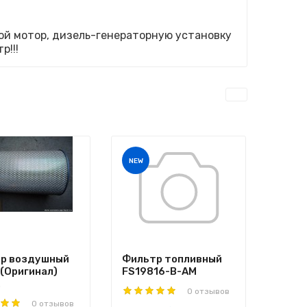
ой мотор, дизель-генераторную установку
р!!!
NEW
р воздушный
Фильтр топливный
 (Оригинал)
FS19816-B-AM
.
0 отзывов
0 отзывов