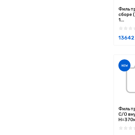
Фильтр
сборе 
1...
13642 
NEW
Фильт
С/О вн
H=370мм