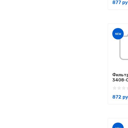
877 ру
NEW
Фильтр
3408-
872 ру