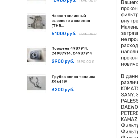
10900 руб.
1890.00 ₽
Вашего
прокон
фильтр
Насос топливный
внутре
высокого давления
(ТНВ...
Малень
загряз
61000 руб.
1890.00 ₽
не про
расход
Поршень 4987914,
наполн
C4987914, С4987914
прокон
2900 руб.
1890.00 ₽
новичо
В данн
Трубка слива топлива
3964119
различ
KOMATS
3200 руб.
SANY, 
PALESS
DAEWOO
PETERB
KAMAZ,
Фильт
Фильт
Фильт