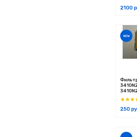
2100 р
NEW
Фильтр
3410N2
3410N
250 ру