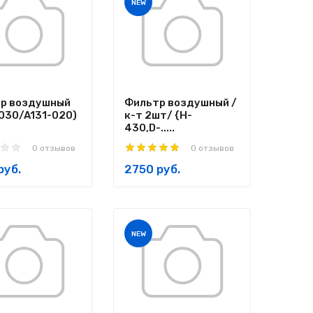
NEW
р воздушный
Фильтр воздушный /
-030/A131-020)
к-т 2шт/ {H-
430,D-.....
0 отзывов
0 отзывов
руб.
2750 руб.
NEW