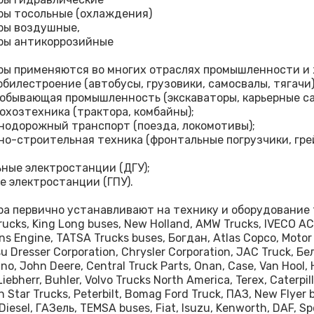
ы тосольные (охлаждения)
ры воздушные,
ры антикоррозийные
ы применяются во многих отраслях промышленности и
билестроение (автобусы, грузовики, самосвалы, тягачи)
обывающая промышленность (экскаваторы, карьерные сам
охозтехника (трактора, комбайны);
одорожный транспорт (поезда, локомотивы);
о-строительная техника (фронтальные погрузчики, грей
ные электростанции (ДГУ);
е электростанции (ГПУ).
а первично устанавливают на технику и оборудование 
ucks, King Long buses, New Holland, AMW Trucks, IVECO ACC
s Engine, TATSA Trucks buses, Богдан, Atlas Copco, Motor 
u Dresser Corporation, Chrysler Corporation, JAC Truck, Б
no, John Deere, Central Truck Parts, Onan, Case, Van Hool,
Liebherr, Buhler, Volvo Trucks North America, Terex, Caterpill
 Star Trucks, Peterbilt, Bomag Ford Truck, ПАЗ, New Flyer b
Diesel, ГАЗель, TEMSA buses, Fiat, Isuzu, Kenworth, DAF, S