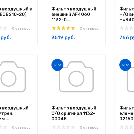
 воздушный в
Фильтр воздушный
Фильт
(EQB210-20)
внешний AF4060
Н/О в
1132-0...
H=340
0 отзывов
0 отзывов
руб.
3519 руб.
766 р
NEW
NEW
р воздушный
Фильтр воздушный
Фильт
утрен.
С/О оригинал 1132-
элеме
 ...
00048
02150
0 отзывов
0 отзывов