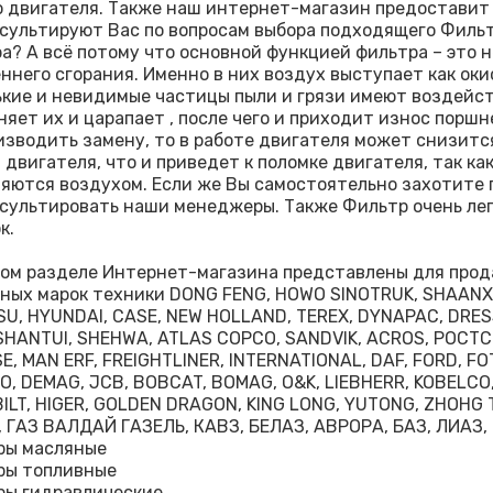
 двигателя. Также наш интернет-магазин предоставит
сультируют Вас по вопросам выбора подходящего Фильт
а? А всё потому что основной функцией фильтра – это 
ннего сгорания. Именно в них воздух выступает как оки
кие и невидимые частицы пыли и грязи имеют воздейст
няет их и царапает , после чего и приходит износ поршн
изводить замену, то в работе двигателя может снизитс
 двигателя, что и приведет к поломке двигателя, так к
яются воздухом. Если же Вы самостоятельно захотите п
сультировать наши менеджеры. Также Фильтр очень лег
к.
ом разделе Интернет-магазина представлены для прод
ных марок техники DONG FENG, HOWO SINOTRUK, SHAANXI
U, HYUNDAI, CASE, NEW HOLLAND, TEREX, DYNAPAC, DRES
SHANTUI, SHEHWA, ATLAS COPCO, SANDVIK, ACROS, РОСТ
E, MAN ERF, FREIGHTLINER, INTERNATIONAL, DAF, FORD, F
, DEMAG, JCB, BOBCAT, BOMAG, O&K, LIEBHERR, KOBELCO, 
ILT, HIGER, GOLDEN DRAGON, KING LONG, YUTONG, ZHOHG 
 ГАЗ ВАЛДАЙ ГАЗЕЛЬ, КАВЗ, БЕЛАЗ, АВРОРА, БАЗ, ЛИАЗ,
ры масляные
ры топливные
ры гидравлические