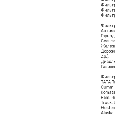
Фильтр
Фильт
Фильт
Фильтр
Автомо
Горнод
Сельск
Железн
Дорожн
др.);
Дизель
Газовы
Фильтр
TATA Tr
Cummin
Komats
Ram, Hi
Truck, 
Western
Alaska 