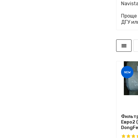
Navist
Проще 
ДГУ ил
NEW
Фильт
Евро2 
DongFe