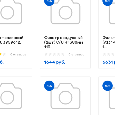
NEW
NEW
 топливный
Фильтр воздушный
Фильт
, 3959612,
(2шт) С/О Н=380мм
(A131
113...
1...
0 отзывов
0 отзывов
б.
1644 руб.
6631 
NEW
NEW