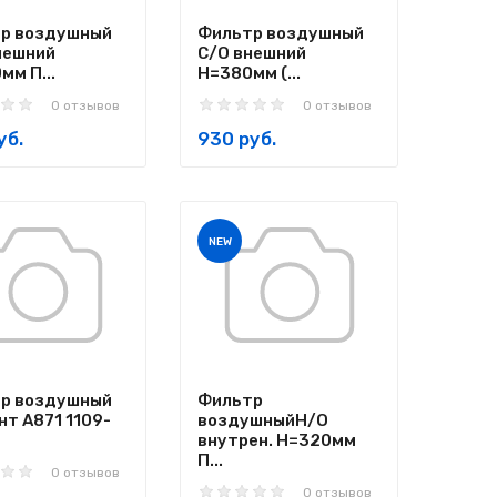
р воздушный
Фильтр воздушный
нешний
С/О внешний
мм П...
H=380мм (...
0 отзывов
0 отзывов
уб.
930 руб.
NEW
р воздушный
Фильтр
нт A871 1109-
воздушныйН/О
внутрен. H=320мм
П...
0 отзывов
0 отзывов