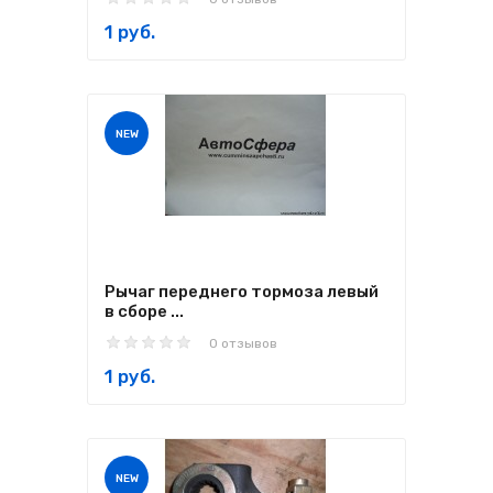
1 руб.
NEW
Рычаг переднего тормоза левый
в сборе ...
0 отзывов
1 руб.
NEW