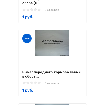
сборе (D...
0 отзывов
1 руб.
NEW
Рычаг переднего тормоза левый
в сборе ...
0 отзывов
1 руб.