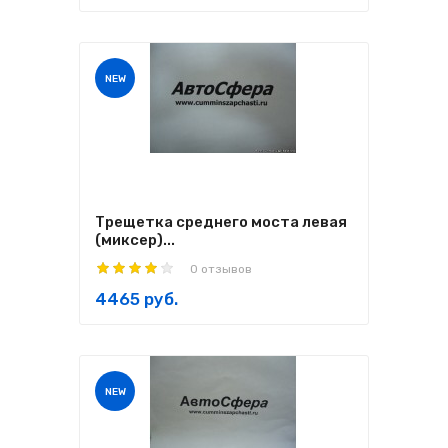
NEW
Трещетка среднего моста левая
(миксер)...
0 отзывов
4465 руб.
NEW