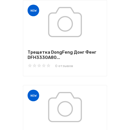
NEW
Трещетка DongFeng Донг Фенг
DFH3330A80...
0 отзывов
NEW