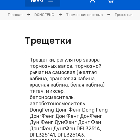
МЕНЮ
Главная
DONGFENG
Тормозная система
Трещетки
Трещетки
Трещетки, регулятор зазора
тормозных валов, тормозной
рычаг на самосвал (желтая
кабина, оранжевая кабина,
красная кабина, белая кабина),
тягач, миксер,
бетоносмеситель,
автобетоносмеситель
DongFeng Донг Фенг Dong Feng
ДонгФенг Дон Фенг ДонФенг
Дун Фенг ДунФенг Донг Фен
ДонгФен ДунгФен DFL3251A,
DFL3251A1, DFL3251A3,