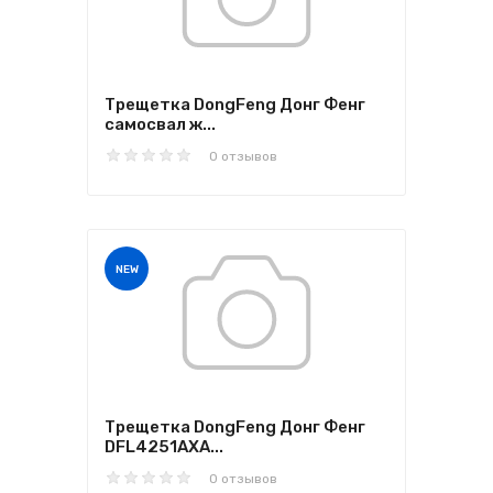
Трещетка DongFeng Донг Фенг
самосвал ж...
0 отзывов
NEW
Трещетка DongFeng Донг Фенг
DFL4251AXA...
0 отзывов