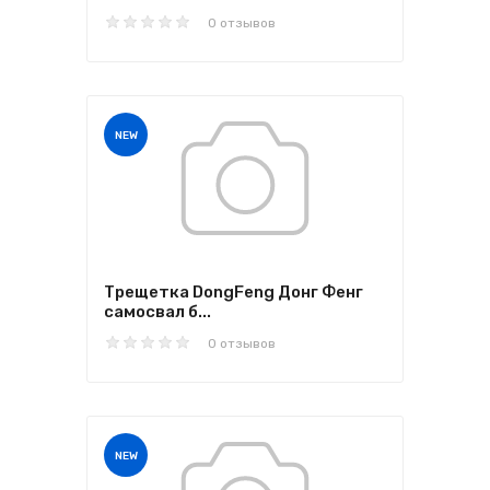
0 отзывов
NEW
Трещетка DongFeng Донг Фенг
самосвал б...
0 отзывов
NEW