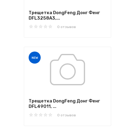
Трещетка DongFeng Донг Фенг
DFL3258A3,...
0 отзывов
NEW
Трещетка DongFeng Донг Фенг
DFL49011, ...
0 отзывов