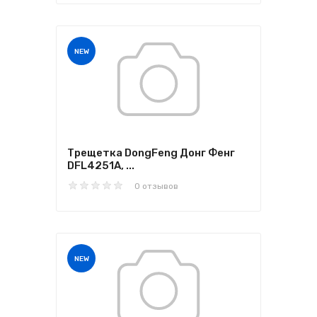
NEW
Трещетка DongFeng Донг Фенг
DFL4251A, ...
0 отзывов
NEW