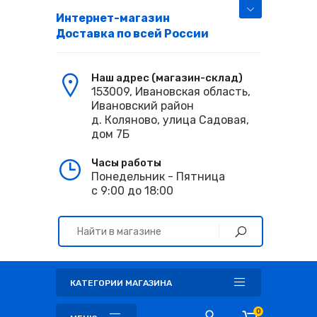
Интернет-магазин
Доставка по всей России
Наш адрес (магазин-склад)
153009, Ивановская область,
Ивановский район
д. Коляново, улица Садовая,
дом 7Б
Часы работы
Понедельник - Пятница
с 9:00 до 18:00
КАТЕГОРИИ МАГАЗИНА
0