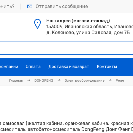
онить?
Отправить сообщение
Наш адрес (магазин-склад)
153009, Ивановская область, Иванов
д. Коляново, улица Садовая, дом 7Б
 компании
Оплата
Доставка и возврат
Контакты
Главная
DONGFENG
Электрооборудование
Реле
а самосвал (желтая кабина, оранжевая кабина, красная ка
смеситель, автобетоносмеситель DongFeng Донг Фенг 