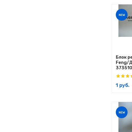
NEW
Блок р
Feng/Д
373510.
1 руб.
NEW