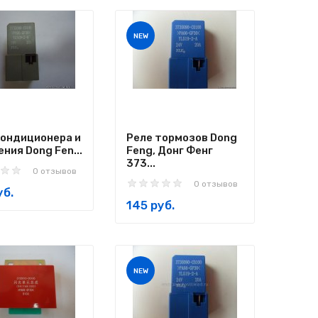
NEW
кондиционера и
Реле тормозов Dong
ния Dong Fen...
Feng, Донг Фенг
373...
0 отзывов
0 отзывов
уб.
145 руб.
NEW