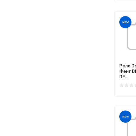
NEW
Реле D
Фенг D
DF...
NEW