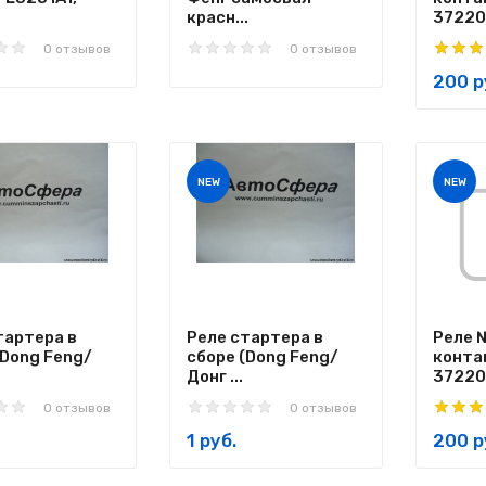
красн...
37220
0 отзывов
0 отзывов
200 р
NEW
NEW
тартера в
Реле стартера в
Реле 
(Dong Feng/
сборе (Dong Feng/
конта
Донг ...
37220
0 отзывов
0 отзывов
1 руб.
200 р