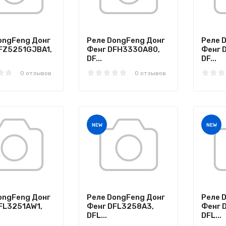
ongFeng Донг
Реле DongFeng Донг
Реле 
FZ5251GJBA1,
Фенг DFH3330A80,
Фенг 
DF...
DF...
0 отзывов
0 отзывов
NEW
NEW
ongFeng Донг
Реле DongFeng Донг
Реле 
FL3251AW1,
Фенг DFL3258A3,
Фенг 
DFL...
DFL...