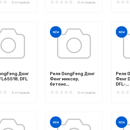
0 отзывов
0 отзывов
NEW
NEW
ongFeng Донг
Реле DongFeng Донг
Реле 
FL65518, DFL
Фенг миксер,
Фенг 
бетоно...
DFL-...
0 отзывов
0 отзывов
NEW
NEW