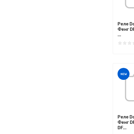
Реле D
Фенг D
...
NEW
Реле D
Фенг D
DF...