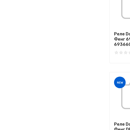
Реле D
Фенг 6
69366C
NEW
Реле D
Фенг D