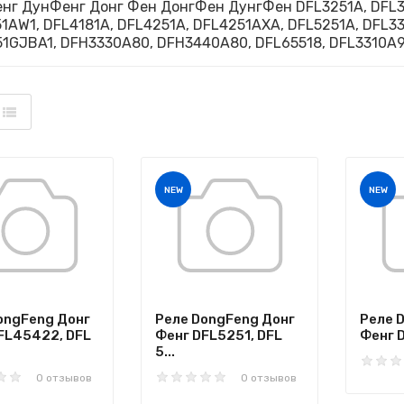
нг ДунФенг Донг Фен ДонгФен ДунгФен DFL3251A, DFL32
1AW1, DFL4181A, DFL4251A, DFL4251AXA, DFL5251A, DFL3
1GJBA1, DFH3330A80, DFH3440A80, DFL65518, DFL3310A9
NEW
NEW
ongFeng Донг
Реле DongFeng Донг
Реле 
FL45422, DFL
Фенг DFL5251, DFL
Фенг D
5...
0 отзывов
0 отзывов