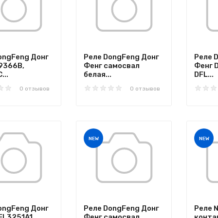
ongFeng Донг
Реле DongFeng Донг
Реле 
9366B,
Фенг самосвал
Фенг 
...
белая...
DFL...
0 отзывов
0 отзывов
NEW
NEW
ongFeng Донг
Реле DongFeng Донг
Реле 
FL3251A1,
Фенг самосвал
конта