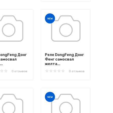
NEW
DongFeng Донг
Реле DongFeng Донг
самосвал
Фенг самосвал
..
желта...
0 отзывов
0 отзывов
NEW