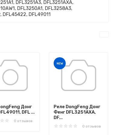
51A1, DFL3251A3, DFL3251AXA,
310AW1, DFL3250A1, DFL3258A3,
, DFL45422, DFL49011
NEW
DongFeng Донг
Реле DongFeng Донг
FL49011, DFL ...
Фенг DFL3251AXA,
DF...
0 отзывов
0 отзывов