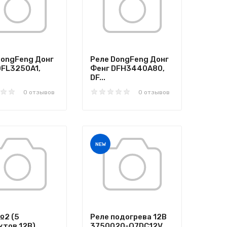
DongFeng Донг
Реле DongFeng Донг
DFL3250A1,
Фенг DFH3440A80,
DF...
0 отзывов
0 отзывов
NEW
№2 (5
Реле подогрева 12В
ктов 12В)
3750020-Q7DC12V