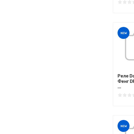
NEW
Реле D
Фенг D
...
NEW