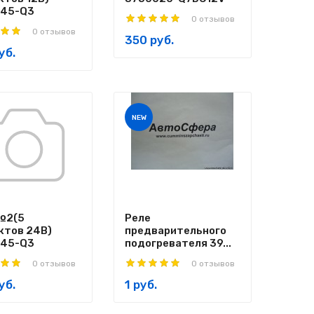
45-Q3
0 отзывов
0 отзывов
350 руб.
уб.
NEW
№2(5
Реле
ктов 24В)
предварительного
45-Q3
подогревателя 39...
0 отзывов
0 отзывов
уб.
1 руб.