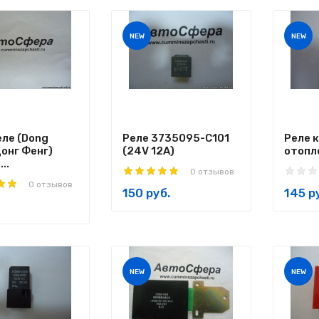
NEW
NEW
еле (Dong
Реле 3735095-C101
Реле 
онг Фенг)
(24V 12A)
отопле
..
0 отзывов
0 отзывов
150 руб.
145 р
NEW
NEW