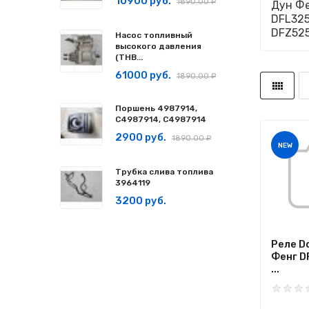
10900 руб.
1890.00 ₽
Дун Фе
DFL325
DFZ525
Насос топливный
высокого давления
(ТНВ...
61000 руб.
1890.00 ₽
Поршень 4987914,
C4987914, С4987914
2900 руб.
1890.00 ₽
NEW
Трубка слива топлива
3964119
3200 руб.
Реле D
Фенг D
...