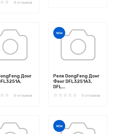
0 отзывов
NEW
DongFeng Донг
Реле DongFeng Донг
DFL3251A,
Фенг DFL3251A3,
DFL...
0 отзывов
0 отзывов
NEW