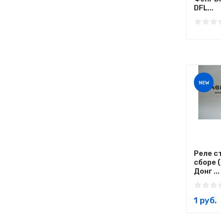
DFL...
NEW
Реле с
сборе 
Донг ...
1 руб.