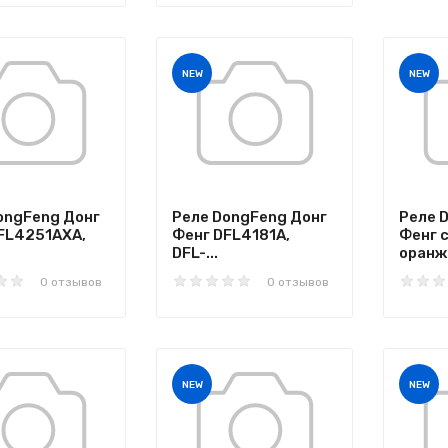
NEW
NEW
ongFeng Донг
Реле DongFeng Донг
Реле 
FL4251AXA,
Фенг DFL4181A,
Фенг 
DFL-...
оранж.
0 отзывов
0 отзывов
NEW
NEW