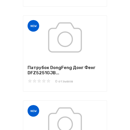
NEW
Патрубок DongFeng Донг Фенг
DFZ5251GJB...
0 отзывов
NEW