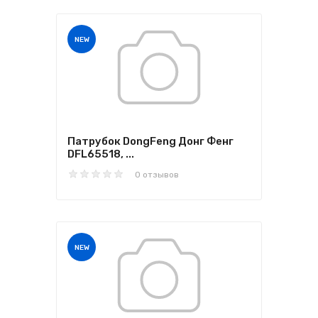
NEW
Патрубок DongFeng Донг Фенг
DFL65518, ...
0 отзывов
NEW