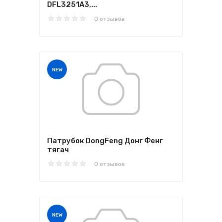
DFL3251A3,...
0 отзывов
NEW
Патрубок DongFeng Донг Фенг
тягач
0 отзывов
NEW