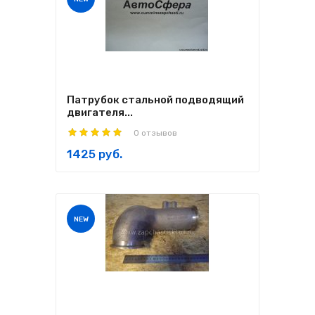
Патрубок стальной подводящий
двигателя...
0 отзывов
1425 руб.
NEW