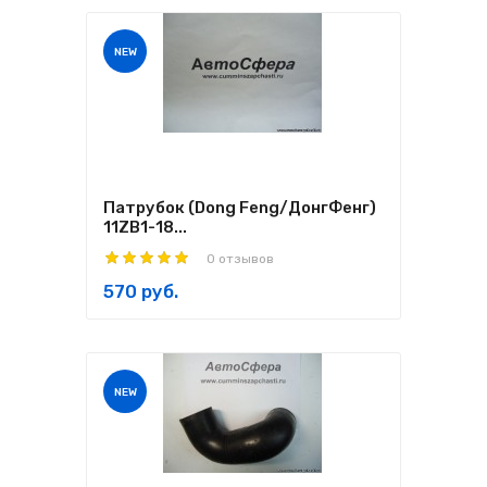
NEW
Патрубок (Dong Feng/ДонгФенг)
11ZB1-18...
0 отзывов
570 руб.
NEW