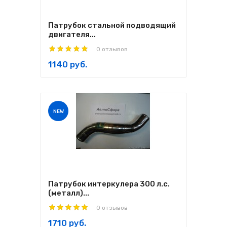
Патрубок стальной подводящий
двигателя...
0 отзывов
1140 руб.
NEW
Патрубок интеркулера 300 л.с.
(металл)...
0 отзывов
1710 руб.