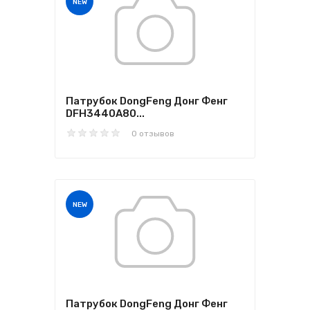
NEW
Патрубок DongFeng Донг Фенг
DFH3440A80...
0 отзывов
NEW
Патрубок DongFeng Донг Фенг