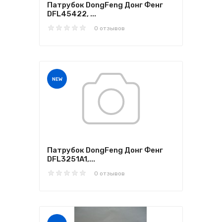
Патрубок DongFeng Донг Фенг
DFL45422, ...
0 отзывов
NEW
Патрубок DongFeng Донг Фенг
DFL3251A1,...
0 отзывов