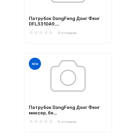
Патрубок DongFeng Донг Фенг
DFL3310A9,...
0 отзывов
NEW
Патрубок DongFeng Донг Фенг
миксер, бе...
0 отзывов