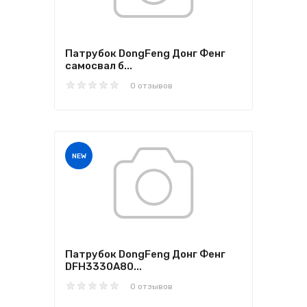
Патрубок DongFeng Донг Фенг
самосвал б...
0 отзывов
NEW
Патрубок DongFeng Донг Фенг
DFH3330A80...
0 отзывов