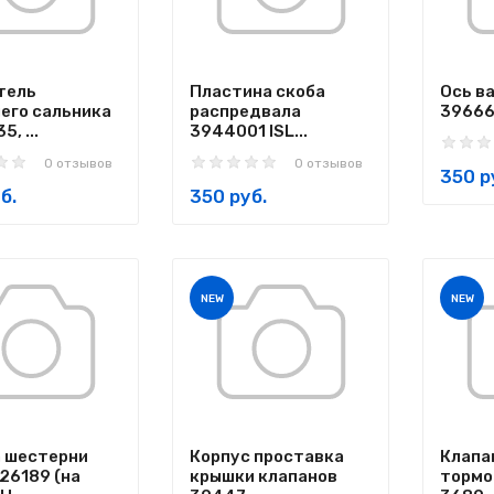
тель
Пластина скоба
Ось в
его сальника
распредвала
39666
, ...
3944001 ISL...
0 отзывов
0 отзывов
350 р
б.
350 руб.
NEW
NEW
 шестерни
Корпус проставка
Клапа
26189 (на
крышки клапанов
тормо