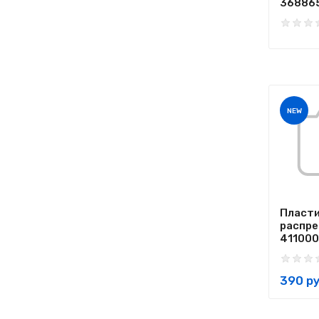
368865
NEW
Пласти
распр
411000
390 ру