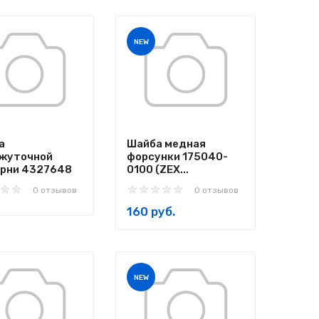
NEW
а
Шайба медная
жуточной
форсунки 175040-
рни 4327648
0100 (ZEX...
0 отзывов
0 отзывов
160 руб.
NEW