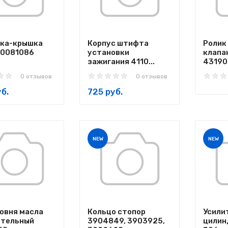
шка-крышка
Корпус штифта
Ролик
00081086
установки
клапа
зажигания 4110...
43190.
0 отзывов
0 отзывов
б.
725 руб.
NEW
NEW
овня масла
Кольцо стопор
Усили
ительный
3904849, 3903925,
цилин