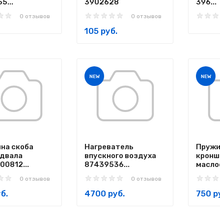
5...
3902628
396...
0 отзывов
0 отзывов
105 руб.
NEW
NEW
на скоба
Нагреватель
Пружи
едвала
впускного воздуха
кронш
00812...
87439536...
маслоо
0 отзывов
0 отзывов
б.
4700 руб.
750 р