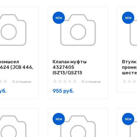
NEW
NEW
ромысел
Клапан муфты
Втулк
624 (JCB 446,
4327405
проме
ISZ13/QSZ13
шесте
0 отзывов
0 отзывов
уб.
955 руб.
NEW
NEW