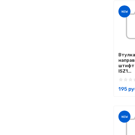
NEW
Втулк
напра
штифт
ISZ1...
195 ру
NEW