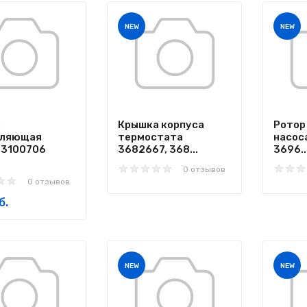
NEW
NEW
а
Крышка корпуса
Ротор
вляющая
термостата
насос
 3100706
3682667, 368...
3696..
0 отзывов
0 отзывов
б.
NEW
NEW