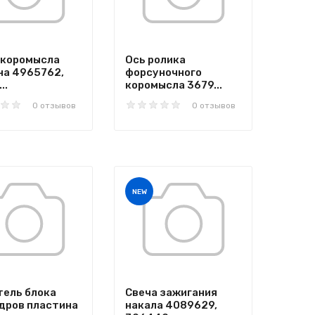
 коромысла
Ось ролика
на 4965762,
форсуночного
..
коромысла 3679...
0 отзывов
0 отзывов
NEW
тель блока
Свеча зажигания
дров пластина
накала 4089629,