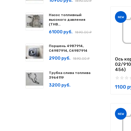
10900 руб.
1890.00 ₽
Насос топливный
NEW
высокого давления
(ТНВ...
61000 руб.
1890.00 ₽
Поршень 4987914,
C4987914, С4987914
2900 руб.
Ось ко
1890.00 ₽
02/910
456)
Трубка слива топлива
3964119
3200 руб.
1100 р
NEW