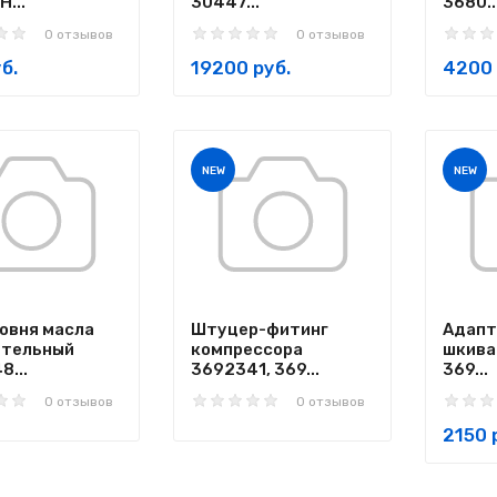
...
30447...
3680..
0 отзывов
0 отзывов
б.
19200 руб.
4200 
NEW
NEW
овня масла
Штуцер-фитинг
Адапт
ительный
компрессора
шкива
8...
3692341, 369...
369...
0 отзывов
0 отзывов
2150 