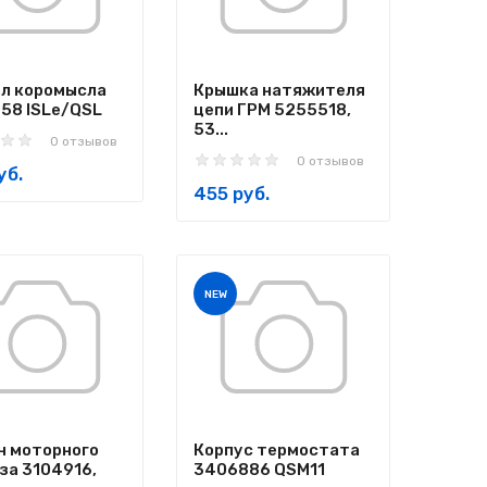
ал коромысла
Крышка натяжителя
58 ISLe/QSL
цепи ГРМ 5255518,
53...
0 отзывов
0 отзывов
уб.
455 руб.
NEW
н моторного
Корпус термостата
за 3104916,
3406886 QSM11