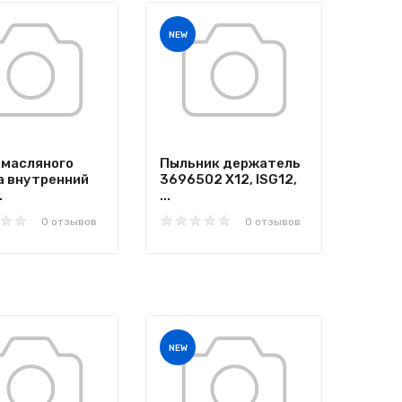
NEW
 масляного
Пыльник держатель
а внутренний
3696502 X12, ISG12,
.
...
0 отзывов
0 отзывов
NEW