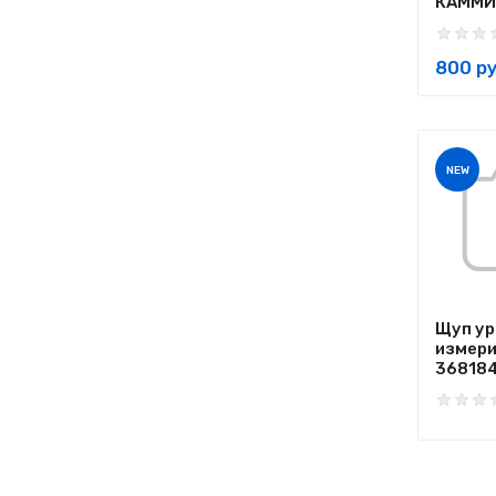
КАММИН
800 ру
NEW
Щуп ур
измер
368184