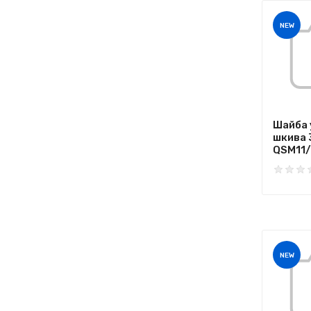
NEW
Шайба 
шкива 
QSM11/I
NEW