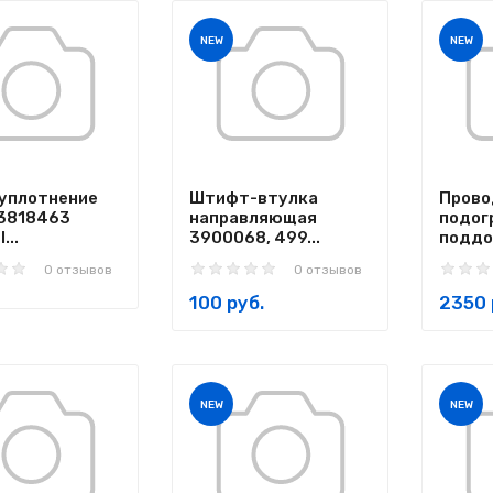
NEW
NEW
уплотнение
Штифт-втулка
Прово
3818463
направляющая
подог
...
3900068, 499...
поддон
0 отзывов
0 отзывов
100 руб.
2350 
NEW
NEW