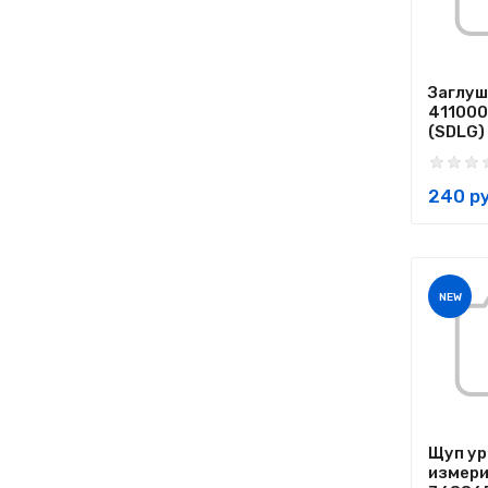
Заглу
41100
(SDLG)
240 ру
NEW
Щуп ур
измер