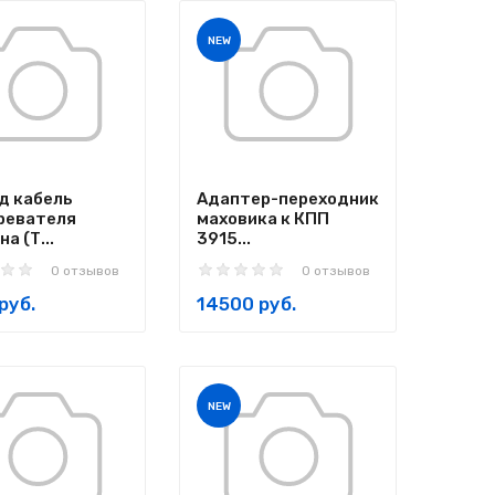
NEW
д кабель
Адаптер-переходник
ревателя
маховика к КПП
а (Т...
3915...
0 отзывов
0 отзывов
руб.
14500 руб.
NEW