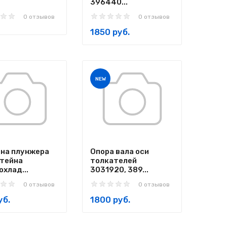
396440...
0 отзывов
0 отзывов
1850 руб.
NEW
на плунжера
Опора вала оси
тейна
толкателей
хлад...
3031920, 389...
0 отзывов
0 отзывов
уб.
1800 руб.