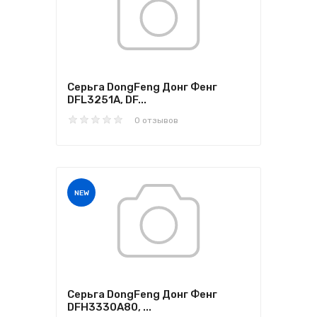
Серьга DongFeng Донг Фенг
DFL3251A, DF...
0 отзывов
NEW
Серьга DongFeng Донг Фенг
DFH3330A80, ...