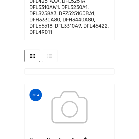
DFL4251AXA, DFL5251A,
DFL3310AW1, DFL3250A1,
DFL3258A3, DFZ5251GJBA1,
DFH3330A80, DFH3440A80,
DFL65518, DFL3310A9, DFL45422,
DFL49011
NEW