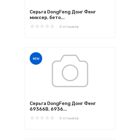
Серьга DongFeng Донг Фенг
миксер, бето...
0 отзывов
NEW
Серьга DongFeng Донг Фенг
69366B, 6936...
0 отзывов