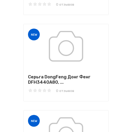
0 отзывов
NEW
Серьга DongFeng Донг Фенг
DFH3440A80, ...
0 отзывов
NEW