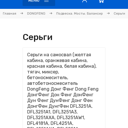
МЕНЮ
Главная
DONGFENG
Подвеска. Мосты. Балансир
Серьги
Серьги
Серьги на самосвал (желтая
кабина, оранжевая кабина,
красная кабина, белая кабина),
тягач, миксер,
бетоносмеситель,
автобетоносмеситель
DongFeng Донг Фенг Dong Feng
ДонгФенг Дон Фенг ДонФенг
Дун Фенг ДунФенг Донг Фен
ДонгФен ДунгФен DFL3251A,
DFL3251A1, DFL3251A3,
DFL3251AXA, DFL3251AW1,
DFL4181A, DFL4251A,