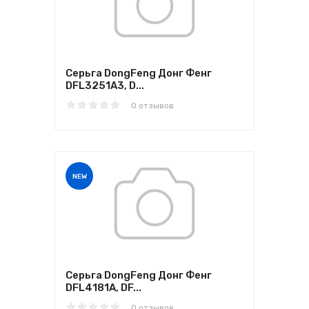
Серьга DongFeng Донг Фенг
DFL3251A3, D...
0 отзывов
NEW
Серьга DongFeng Донг Фенг
DFL4181A, DF...
0 отзывов