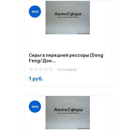
NEW
Серьга передней рессоры (Dong
Feng/Дон...
0 отзывов
1 руб.
NEW