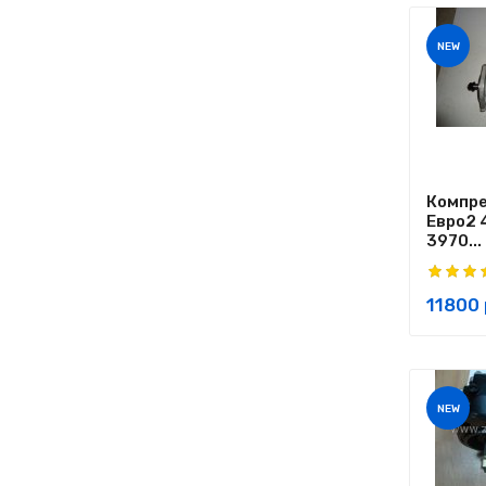
NEW
Компре
Евро2 
3970...
11800 
NEW