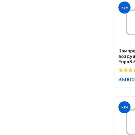
NEW
Компр
воздуш
Евро3 5
35000
NEW