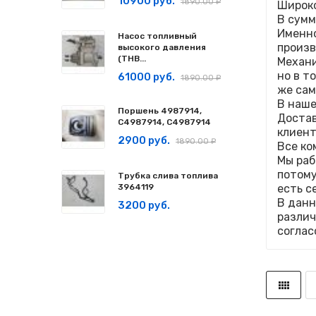
10900 руб.
1890.00 ₽
Широко
В сумм
Именно
Насос топливный
произв
высокого давления
(ТНВ...
Механи
но в т
61000 руб.
1890.00 ₽
же сам
В наше
Поршень 4987914,
Достав
C4987914, С4987914
клиент
2900 руб.
1890.00 ₽
Все ко
Мы раб
потому
Трубка слива топлива
3964119
есть с
В данн
3200 руб.
различ
соглас