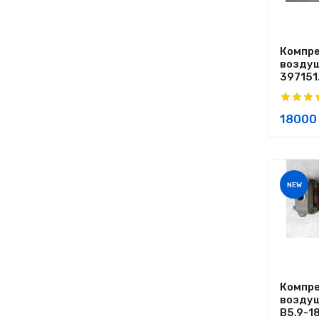
Компр
воздуш
397151.
18000 
NEW
Компр
воздуш
B5.9-18