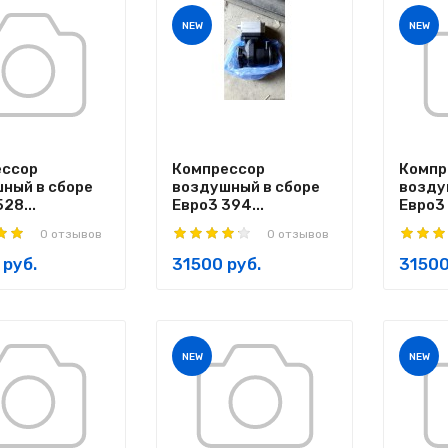
NEW
NEW
ессор
Компрессор
Компр
ный в сборе
воздушный в сборе
возду
28...
Евро3 394...
Евро3 
0 отзывов
0 отзывов
 руб.
31500 руб.
31500
NEW
NEW