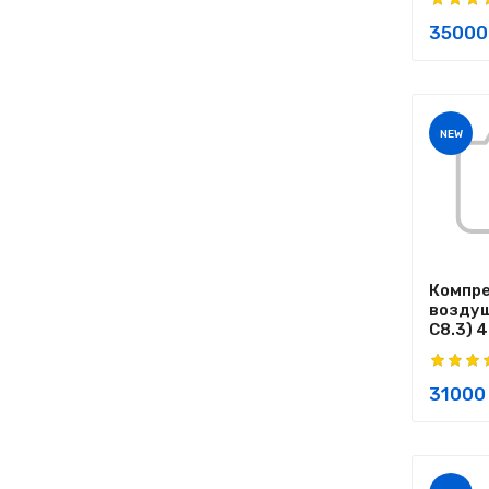
35000
NEW
Компр
воздуш
C8.3) 
31000 