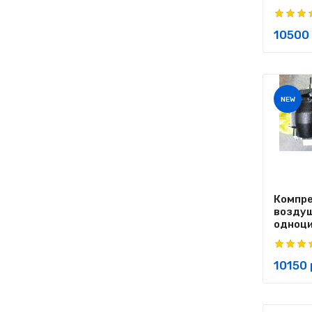
10500 
NEW
Компр
возду
одноци
10150 