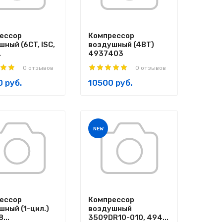
ессор
Компрессор
ный (6CT, ISC,
воздушный (4BT)
.
4937403
0 отзывов
0 отзывов
 руб.
10500 руб.
NEW
ессор
Компрессор
шный (1-цил.)
воздушный
8...
3509DR10-010, 494...