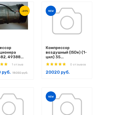
-24%
NEW
ессор
Компрессор
ционера
воздушный (ISDe) {1-
82, 49388...
цил} 35...
1 отзыв
0 отзывов
 руб.
20020 руб.
18050 руб.
NEW