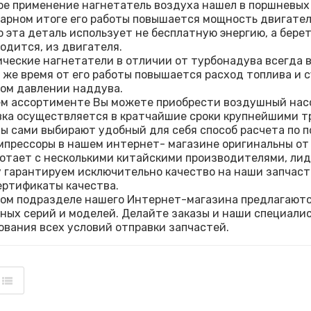
е применение нагнетатель воздуха нашел в поршневых
арном итоге его работы повышается мощность двигател
 эта деталь использует не бесплатную энергию, а берет
одится, из двигателя.
ческие нагнетатели в отличии от турбонадува всегда в 
о же время от его работы повышается расход топлива и
ом давлении наддува.
м ассортименте Вы можете приобрести воздушный насо
ка осуществляется в кратчайшие сроки крупнейшими 
ы сами выбирают удобный для себя способ расчета по п
мпрессоры в нашем интернет- магазине оригинальны от
отает с несколькими китайскими производителями, ли
 гарантируем исключительно качество на наши запчасти
ертификаты качества.
ом подразделе нашего Интернет-магазина предлагаютс
ных серий и моделей. Делайте заказы и наши специали
ования всех условий отправки запчастей.