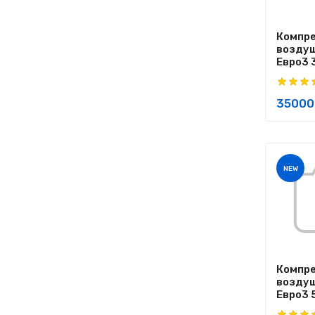
Компр
воздуш
Евро3 3
35000
NEW
Компр
воздуш
Евро3 5