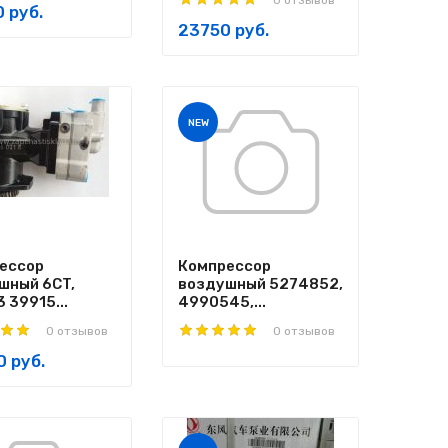
0 отзывов
 руб.
23750 руб.
NEW
ессор
Компрессор
шный 6CT,
воздушный 5274852,
 39915...
4990545,...
0 отзывов
0 отзывов
 руб.