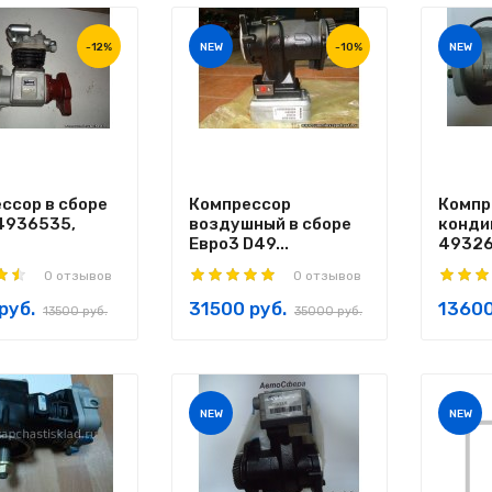
-12%
NEW
-10%
NEW
ссор в сборе
Компрессор
Компр
4936535,
воздушный в сборе
конди
Евро3 D49...
49326
0 отзывов
0 отзывов
руб.
31500 руб.
13600
13500 руб.
35000 руб.
NEW
NEW