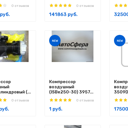
0 отзывов
0 отзывов
руб.
141863 руб.
32500
NEW
NEW
ессор
Компрессор
Компр
шный
воздушный
возду
линдровый (...
(ISBe250-30) 3957...
3509DE
0 отзывов
0 отзывов
руб.
1 руб.
17500