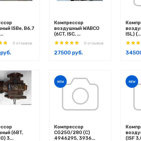
ессор
Компрессор
Компр
ный ISBe, B6,7
воздушный WABCO
воздуш
..
(6CT, ISC, ...
ISL) {..
0 отзывов
0 отзывов
руб.
27500 руб.
34500
NEW
NEW
ессор
Компрессор
Компр
ный (6BT,
CG250/280 (C)
возду
0) 3...
4946295, 3936...
(ISF 3,