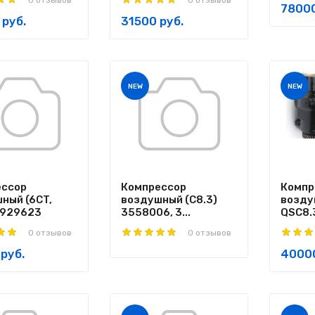
0 отзывов
0 отзывов
78000
 руб.
31500 руб.
NEW
NEW
ессор
Компрессор
Компр
ный (6CT,
воздушный (C8.3)
возду
4929623
3558006, 3...
QSC8.3
0 отзывов
0 отзывов
руб.
40000