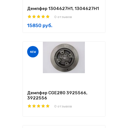
Демпфер 1304627H1, 1304627Н1
0 отзывов
15850 руб.
NEW
Демпфер CGE280 3925566,
3922556
0 отзывов