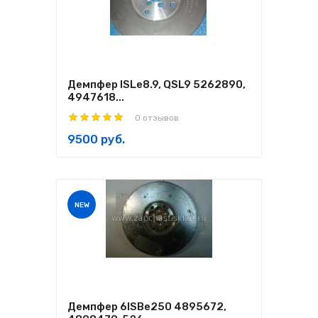
Демпфер ISLe8.9, QSL9 5262890,
4947618...
0 отзывов
9500 руб.
NEW
Демпфер 6ISBe250 4895672,