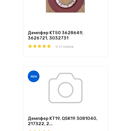
Демпфер KТ50 3628649,
3626721, 3032731
0 отзывов
NEW
Демпфер KТ19, QSK19 3081040,
217322, 2...