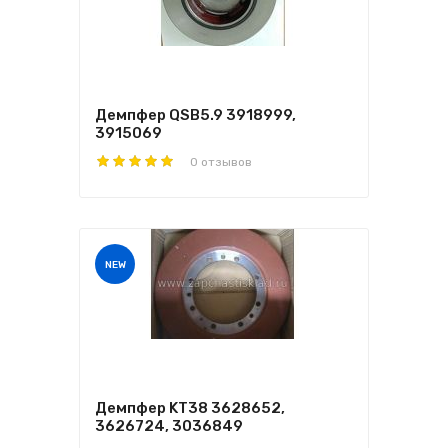
Демпфер QSB5.9 3918999,
3915069
0 отзывов
NEW
Демпфер KТ38 3628652,
3626724, 3036849