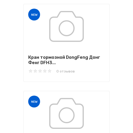
NEW
Кран тормозной DongFeng Донг
Фенг DFH3...
0 отзывов
NEW