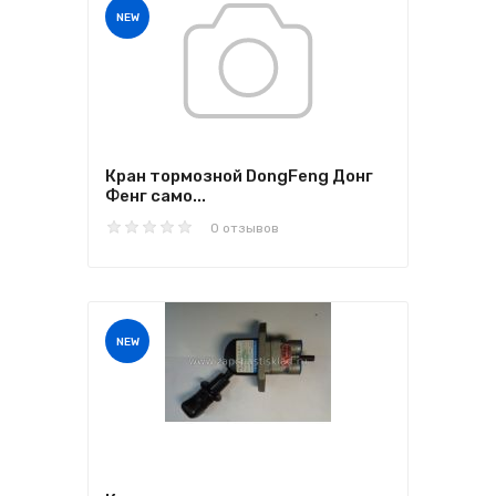
NEW
Кран тормозной DongFeng Донг
Фенг само...
0 отзывов
NEW