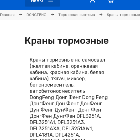
МЕНЮ
Главная
DONGFENG
Тормозная система
Краны тормозные
Краны тормозные
Краны тормозные на самосвал
(желтая кабина, оранжевая
кабина, красная кабина, белая
кабина), тягач, миксер,
бетоносмеситель,
автобетоносмеситель
DongFeng Донг Фенг Dong Feng
ДонгФенг Дон Фенг ДонФенг
Дун Фенг ДунФенг Донг Фен
ДонгФен ДунгФен DFL3251A,
DFL3251A1, DFL3251A3,
DFL3251AXA, DFL3251AW1,
DFL4181A, DFL4251A,