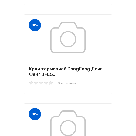
NEW
Кран тормозной DongFeng Донг
Фенг DFL5...
0 отзывов
NEW