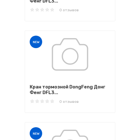
Фенг DFL3...
0 отзывов
NEW
Кран тормозной DongFeng Донг
Фенг DFL3...
0 отзывов
NEW