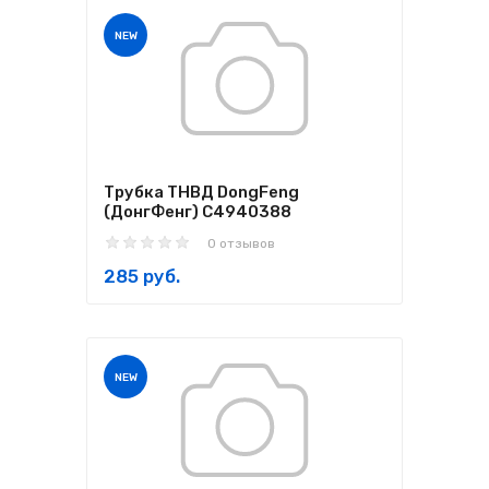
NEW
Трубка ТНВД DongFeng
(ДонгФенг) C4940388
0 отзывов
285 руб.
NEW