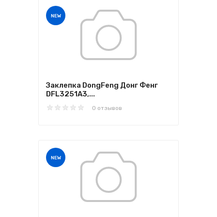
NEW
Заклепка DongFeng Донг Фенг
DFL3251A3,...
0 отзывов
NEW