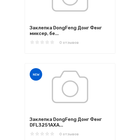
Заклепка DongFeng Донг Фенг
миксер, бе...
0 отзывов
NEW
Заклепка DongFeng Донг Фенг
DFL3251AXA...
0 отзывов