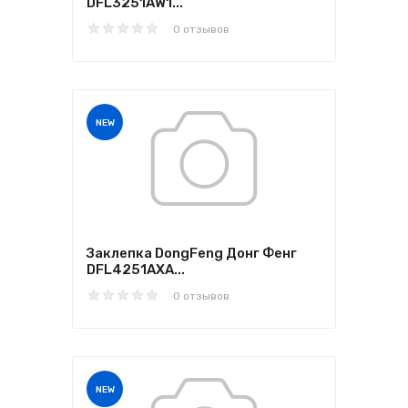
DFL3251AW1...
0 отзывов
NEW
Заклепка DongFeng Донг Фенг
DFL4251AXA...
0 отзывов
NEW