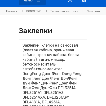
МЕНЮ
Главная
DONGFENG
Тормозная система
Заклепки
Заклепки
Заклепки, клепки на самосвал
(желтая кабина, оранжевая
кабина, красная кабина, белая
кабина), тягач, миксер,
бетоносмеситель,
автобетоносмеситель
DongFeng Донг Фенг Dong Feng
ДонгФенг Дон Фенг ДонФенг
Дун Фенг ДунФенг Донг Фен
ДонгФен ДунгФен DFL3251A,
DFL3251A1, DFL3251A3,
DFL3251AXA, DFL3251AW1,
DFL4181A, DFL4251A,