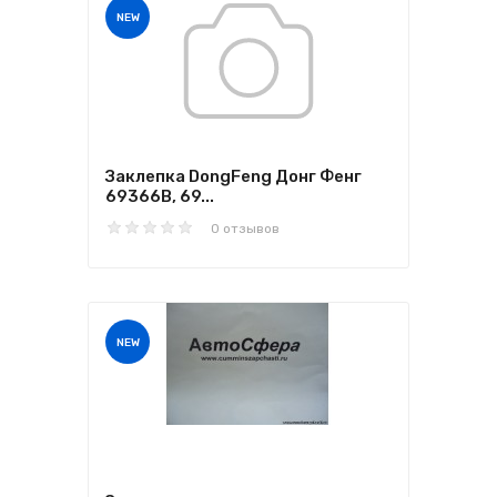
NEW
Заклепка DongFeng Донг Фенг
69366B, 69...
0 отзывов
NEW