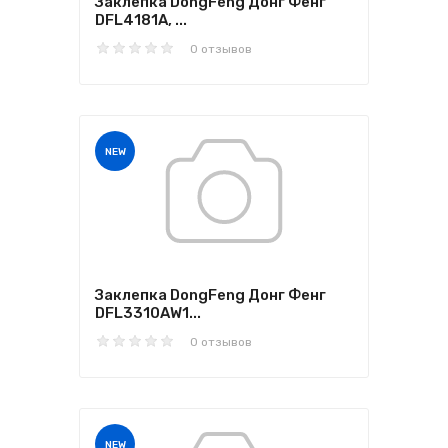
Заклепка DongFeng Донг Фенг
DFL4181A, ...
0 отзывов
NEW
Заклепка DongFeng Донг Фенг
DFL3310AW1...
0 отзывов
NEW