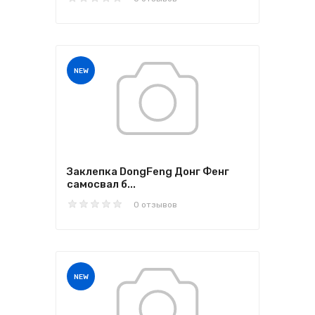
NEW
Заклепка DongFeng Донг Фенг
самосвал б...
0 отзывов
NEW