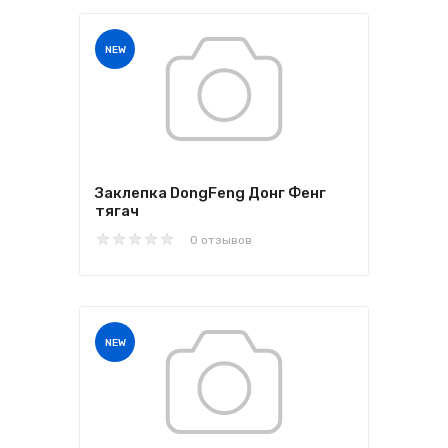
NEW
Заклепка DongFeng Донг Фенг
тягач
0 отзывов
NEW