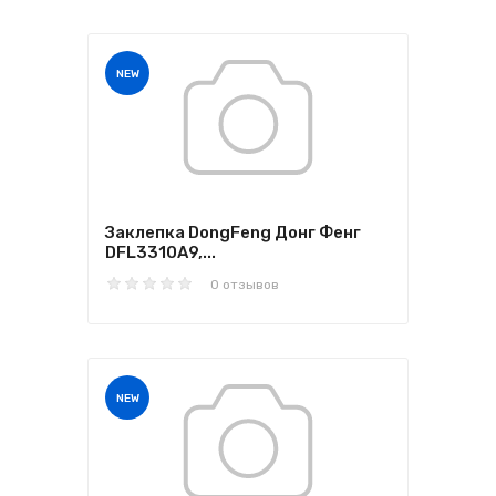
NEW
Заклепка DongFeng Донг Фенг
DFL3310A9,...
0 отзывов
NEW