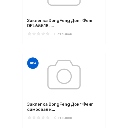
Заклепка DongFeng Донг Фенг
DFL65518, ...
0 отзывов
NEW
Заклепка DongFeng Донг Фенг
самосвал к...
0 отзывов