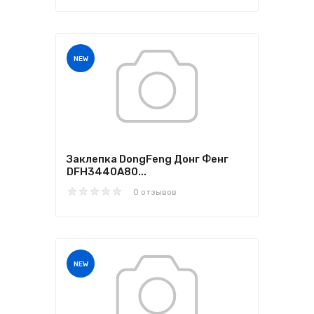
NEW
Заклепка DongFeng Донг Фенг
DFH3440A80...
0 отзывов
NEW