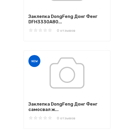
Заклепка DongFeng Донг Фенг
DFH3330A80...
0 отзывов
NEW
Заклепка DongFeng Донг Фенг
самосвал ж...
0 отзывов