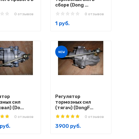
сборе (Dong ...
0 отзывов
0 отзывов
1 руб.
NEW
ятор
Регулятор
зных сил
тормозных сил
вал) (Do...
(тягач) (DongF...
0 отзывов
0 отзывов
руб.
3900 руб.