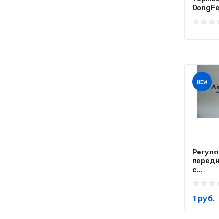
DongFen
NEW
Регуля
передн
с...
1 руб.