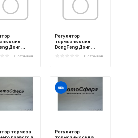
ятор
Регулятор
зных сил
тормозных сил
ng Донг ...
DongFeng Донг ...
0 отзывов
0 отзывов
NEW
ятор тормоза
Регулятор
него правого в
тормозных сил в