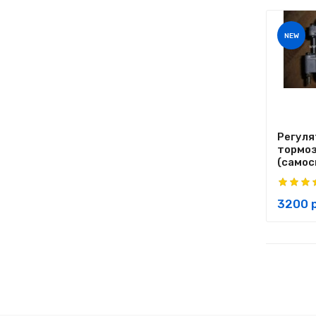
NEW
Регуля
тормоз
(самосв
3200 р