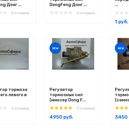
g Донг ...
DongFeng Донг ...
...
0 отзывов
0 отзывов
1 руб.
NEW
NEW
тор тормоза
Регулятор
Регул
его левого в
тормозных сил
тормо
(миксер Dong F...
(самос
0 отзывов
0 отзывов
4950 руб.
3450 