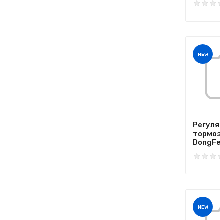
NEW
Регуля
тормоз
DongFen
NEW