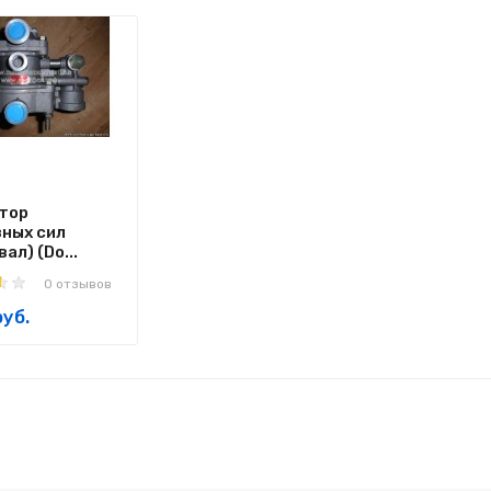
тор
ных сил
ал) (Do...
0 отзывов
уб.