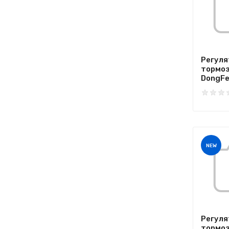
Регуля
тормоз
DongFen
NEW
Регуля
тормоз