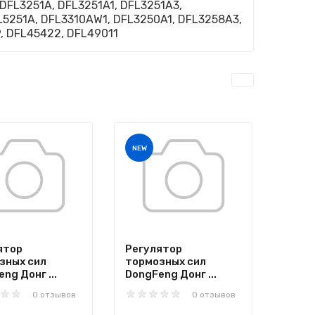
FL3251A, DFL3251A1, DFL3251A3,
L5251A, DFL3310AW1, DFL3250A1, DFL3258A3,
, DFL45422, DFL49011
NEW
ятор
Регулятор
зных сил
тормозных сил
ng Донг ...
DongFeng Донг ...
0 отзывов
0 отзывов