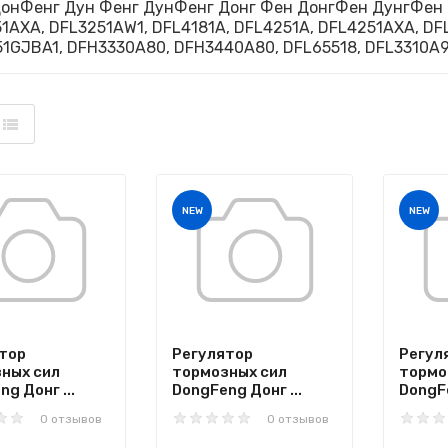
онФенг Дун Фенг ДунФенг Донг Фен ДонгФен ДунгФен D
1AXA, DFL3251AW1, DFL4181A, DFL4251A, DFL4251AXA, DF
1GJBA1, DFH3330A80, DFH3440A80, DFL65518, DFL3310A9
NEW
NEW
тор
Регулятор
Регул
ных сил
тормозных сил
тормо
g Донг ...
DongFeng Донг ...
DongFe
0 отзывов
0 отзывов