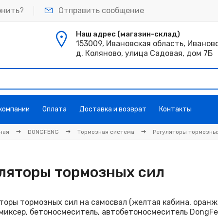
онить?
Отправить сообщение
Наш адрес (магазин-склад)
153009, Ивановская область, Иванов
д. Коляново, улица Садовая, дом 7Б
 компании
Оплата
Доставка и возврат
Контакты
ная
DONGFENG
Тормозная система
Регуляторы тормозны
ляторы тормозных сил
торы тормозных сил на самосвал (желтая кабина, оранже
 миксер, бетоносмеситель, автобетоносмеситель DongF