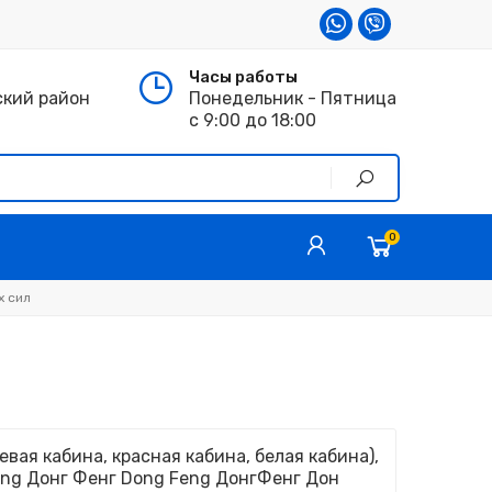
Часы работы
ский район
Понедельник - Пятница
с 9:00 до 18:00
0
х сил
вая кабина, красная кабина, белая кабина),
eng Донг Фенг Dong Feng ДонгФенг Дон