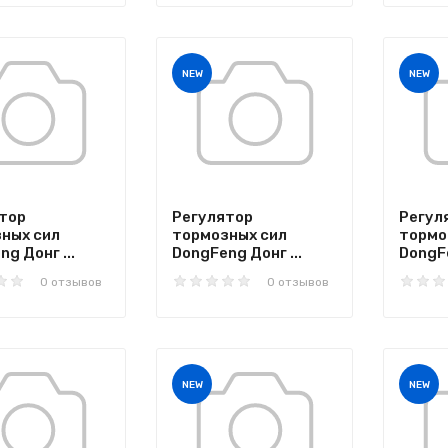
NEW
NEW
тор
Регулятор
Регул
ных сил
тормозных сил
тормо
g Донг ...
DongFeng Донг ...
DongFe
0 отзывов
0 отзывов
NEW
NEW