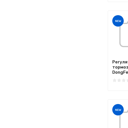
NEW
Регуля
тормоз
DongFen
NEW