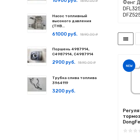
10900 руб.
1890.00 ₽
Фенг Д
DFL325
DFZ525
Насос топливный
высокого давления
(ТНВ...
61000 руб.
1890.00 ₽
Поршень 4987914,
C4987914, С4987914
2900 руб.
1890.00 ₽
NEW
Трубка слива топлива
3964119
3200 руб.
Регуля
тормоз
DongFen