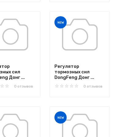
NEW
ятор
Регулятор
зных сил
тормозных сил
ng Донг ...
DongFeng Донг ...
0 отзывов
0 отзывов
NEW