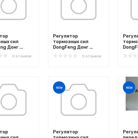
тор
Регулятор
Регул
ных сил
тормозных сил
тормо
g Донг ...
DongFeng Донг ...
DongFe
0 отзывов
0 отзывов
NEW
NEW
тор
Регулятор
Регул
ных сил
тормозных сил
перед