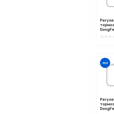
Регуля
тормоз
DongFen
NEW
Регуля
тормоз
DongFen