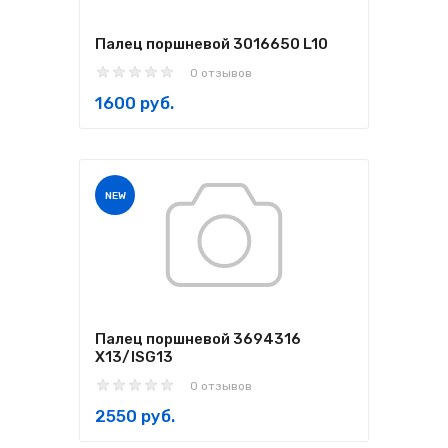
Палец поршневой 3016650 L10
0 отзывов
1600 руб.
NEW
Палец поршневой 3694316
X13/ISG13
0 отзывов
2550 руб.