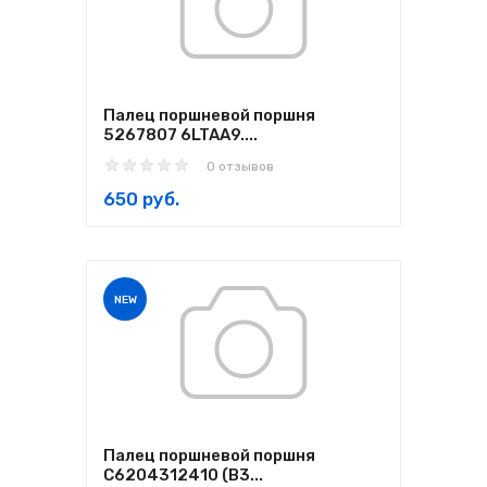
Палец поршневой поршня
5267807 6LTAA9....
0 отзывов
650 руб.
NEW
Палец поршневой поршня
C6204312410 (B3...