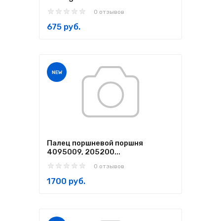
0 отзывов
675 руб.
NEW
Палец поршневой поршня
4095009, 205200...
0 отзывов
1700 руб.