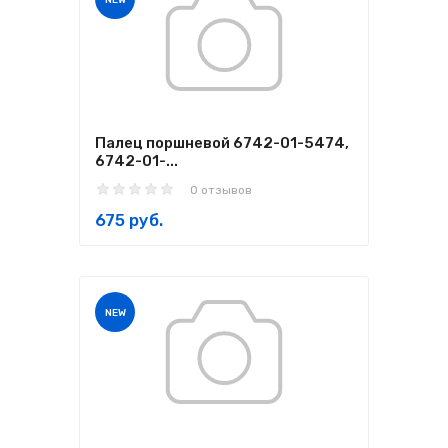
NEW
Палец поршневой 6742-01-5474,
6742-01-...
0 отзывов
675 руб.
NEW