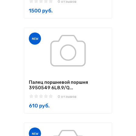
0 отзывов
1500 руб.
NEW
Палец поршневой поршня
3950549 6L8.9/Q...
0 отзывов
610 руб.
NEW