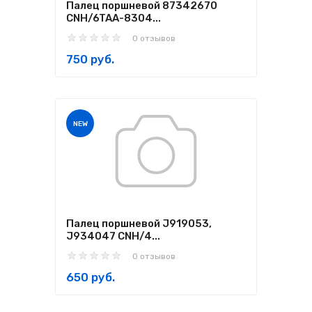
Палец поршневой 87342670
CNH/6TAA-8304...
0 отзывов
750 руб.
NEW
Палец поршневой J919053,
J934047 CNH/4...
0 отзывов
650 руб.