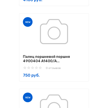
NEW
Палец поршневой поршня
4900404 A1400/A...
0 отзывов
750 руб.
NEW