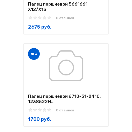
Палец поршневой 5661661
X12/X13
0 отзывов
2675 руб.
NEW
Палец поршневой 6710-31-2410,
1238522H...
0 отзывов
1700 руб.