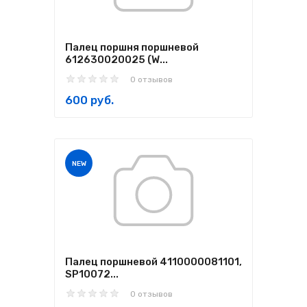
Палец поршня поршневой
612630020025 (W...
0 отзывов
600 руб.
NEW
Палец поршневой 4110000081101,
SP10072...
0 отзывов