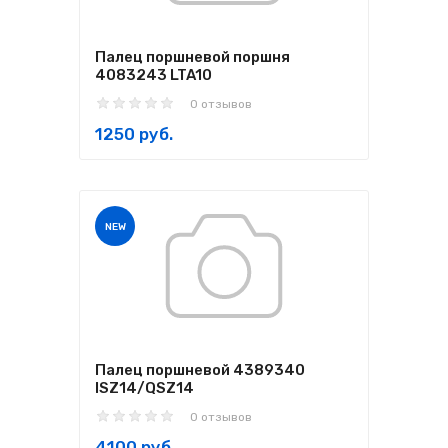
Палец поршневой поршня
4083243 LTA10
0 отзывов
1250 руб.
NEW
Палец поршневой 4389340
ISZ14/QSZ14
0 отзывов
4100 руб.