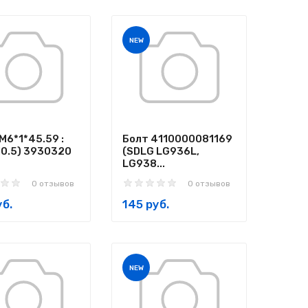
NEW
М6*1*45.59 :
Болт 4110000081169
10.5) 3930320
(SDLG LG936L,
LG938...
0 отзывов
0 отзывов
уб.
145 руб.
NEW