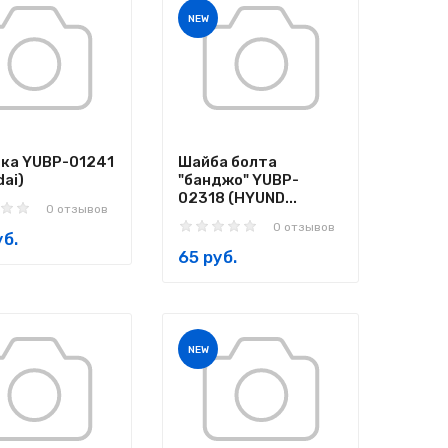
NEW
ка YUBP-01241
Шайба болта
ai)
"банджо" YUBP-
02318 (HYUND...
0 отзывов
0 отзывов
уб.
65 руб.
NEW