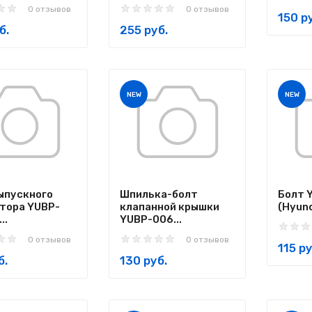
0 отзывов
0 отзывов
150 р
б.
255 руб.
NEW
NEW
ыпускного
Шпилька-болт
Болт 
тора YUBP-
клапанной крышки
(Hyund
..
YUBP-006...
0 отзывов
0 отзывов
115 ру
б.
130 руб.