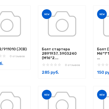
NEW
NEW
2/911010 (JCB)
Болт стартера
Болт (
2891937, 3903240
М6*1*
0 отзывов
(M16*2....
...
б.
0 отзывов
285 руб.
150 р
NEW
NEW