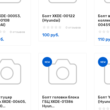
KDE-00053,
Болт XKDE-00122
Болт 
00108
(Hyundai)
колле
AI)
00459 
0 отзывов
0 отзывов
100 руб.
б.
110 ру
NEW
NEW
штуцер
Болт головки блока
Болт 
 XKDE-00605,
ГБЦ XKDE-01386
(Hyund
...
Hyun...