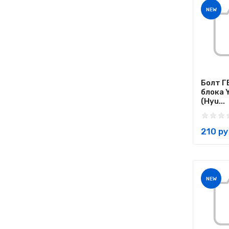
NEW
Болт Г
блока 
(Hyu...
210 ру
NEW