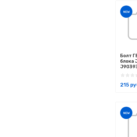
NEW
Болт Г
блока 
J90393
215 ру
NEW