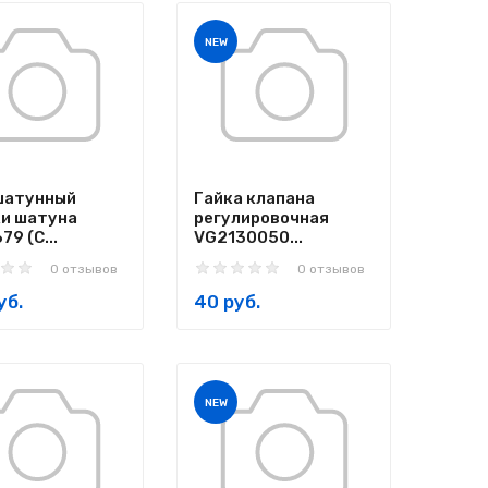
NEW
шатунный
Гайка клапана
и шатуна
регулировочная
9 (C...
VG2130050...
0 отзывов
0 отзывов
уб.
40 руб.
NEW