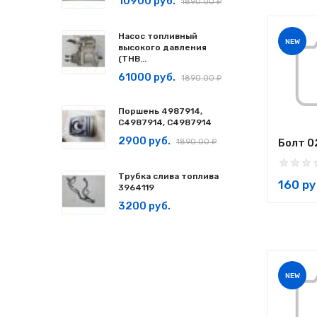
10900 руб.
1890.00 ₽
Насос топливный
NEW
высокого давления
(ТНВ...
61000 руб.
1890.00 ₽
Поршень 4987914,
C4987914, С4987914
2900 руб.
Болт 0
1890.00 ₽
Трубка слива топлива
160 ру
3964119
3200 руб.
NEW