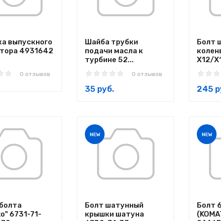
а выпускного
Шайба трубки
Болт 
тора 4931642
подачи масла к
колен
турбине 52...
X12/X1
0 отзывов
0 отзывов
35 руб.
245 р
NEW
NEW
болта
Болт шатунный
Болт 
о" 6731-71-
крышки шатуна
(KOMA