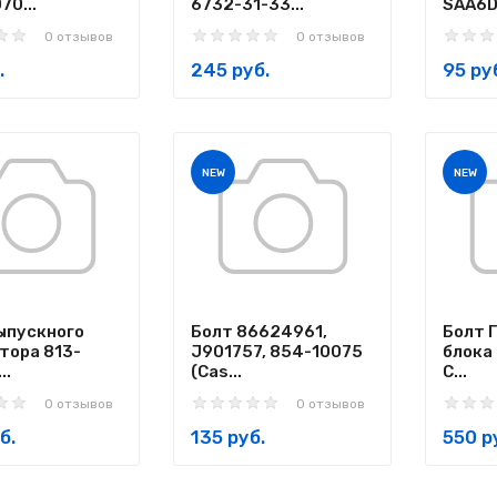
70...
6732-31-33...
SAA6D1
0 отзывов
0 отзывов
.
245 руб.
95 ру
NEW
NEW
ыпускного
Болт 86624961,
Болт 
тора 813-
J901757, 854-10075
блока 
..
(Cas...
C...
0 отзывов
0 отзывов
б.
135 руб.
550 р