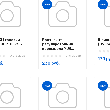
NEW
NEW
БЦ головки
Болт-винт
Шпиль
YUBP-00755
регулировочный
(Hyund
коромысла YUB...
0 отзывов
0 отзывов
170 р
б.
230 руб.
NEW
NEW