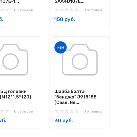
07E-1...
SAA4D107E,...
0 отзывов
0 отзывов
б.
150 руб.
NEW
ГБЦ головки
Шайба болта
(M12*1.5*120)
"банджо" J918188
(Case, Ne...
0 отзывов
0 отзывов
уб.
30 руб.