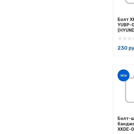
Болт X
YUBP-
(HYUND
230 ру
NEW
Болт-
банджо
XKDE-00