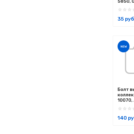
5850, 0
35 руб
NEW
Болт в
коллек
10070, .
140 ру