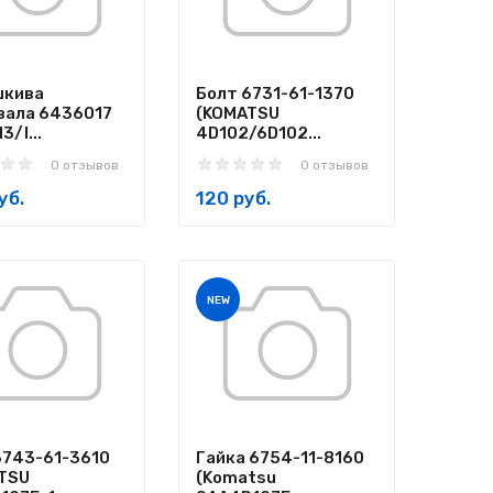
шкива
Болт 6731-61-1370
вала 6436017
(KOMATSU
3/I...
4D102/6D102...
0 отзывов
0 отзывов
уб.
120 руб.
NEW
6743-61-3610
Гайка 6754-11-8160
TSU
(Komatsu