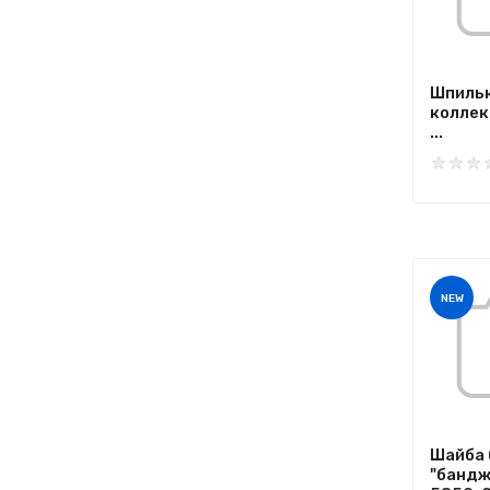
Шпильк
коллек
...
NEW
Шайба 
"бандж