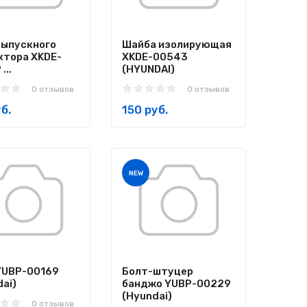
выпускного
Шайба изолирующая
ктора XKDE-
XKDE-00543
...
(HYUNDAI)
0 отзывов
0 отзывов
б.
150 руб.
NEW
YUBP-00169
Болт-штуцер
ai)
банджо YUBP-00229
(Hyundai)
0 отзывов