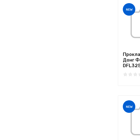
NEW
Прокла
Донг Ф
DFL3251
NEW