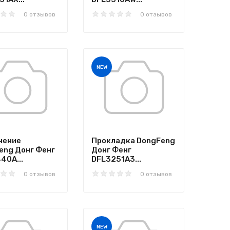
0 отзывов
0 отзывов
NEW
нение
Прокладка DongFeng
eng Донг Фенг
Донг Фенг
40A...
DFL3251A3...
0 отзывов
0 отзывов
NEW