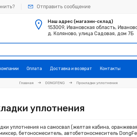
онить?
Отправить сообщение
Наш адрес (магазин-склад)
153009, Ивановская область, Иванов
д. Коляново, улица Садовая, дом 7Б
 компании
Оплата
Доставка и возврат
Контакты
Главная
DONGFENG
Прокладки уплотнения
ладки уплотнения
дки уплотнения на самосвал (желтая кабина, оранжевая 
 миксер, бетоносмеситель, автобетоносмеситель DongF