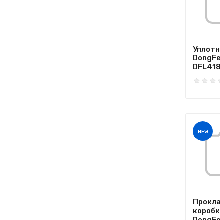
Уплотн
DongFe
DFL4181
NEW
Прокл
коробк
DongFe