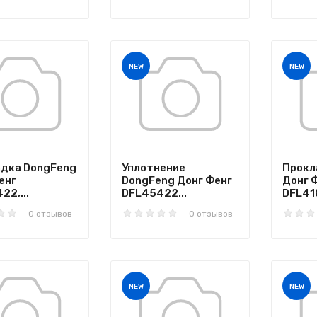
NEW
NEW
дка DongFeng
Уплотнение
Прокл
енг
DongFeng Донг Фенг
Донг 
22,...
DFL45422...
DFL418
0 отзывов
0 отзывов
NEW
NEW