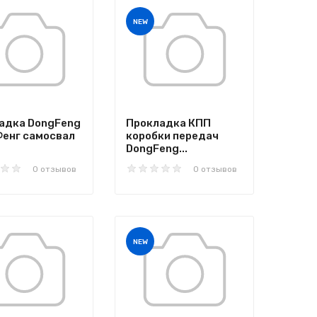
NEW
адка DongFeng
Прокладка КПП
Фенг самосвал
коробки передач
DongFeng...
0 отзывов
0 отзывов
NEW