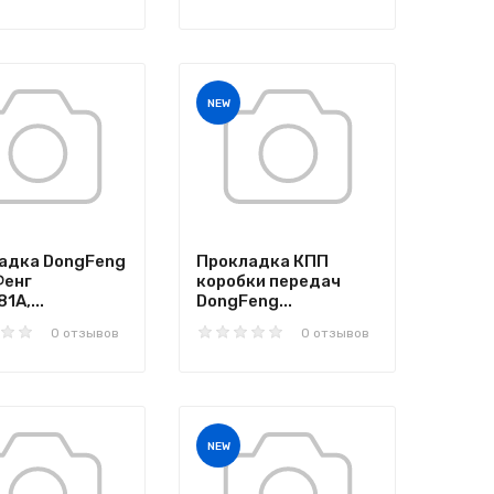
NEW
адка DongFeng
Прокладка КПП
Фенг
коробки передач
1A,...
DongFeng...
0 отзывов
0 отзывов
NEW