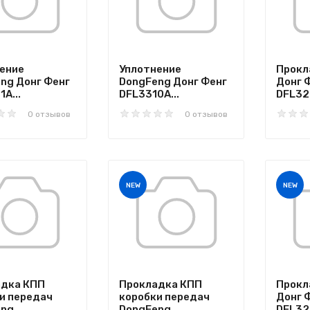
ение
Уплотнение
Прокл
ng Донг Фенг
DongFeng Донг Фенг
Донг 
A...
DFL3310A...
DFL32
0 отзывов
0 отзывов
NEW
NEW
адка КПП
Прокладка КПП
Прокл
и передач
коробки передач
Донг 
ng...
DongFeng...
DFL325