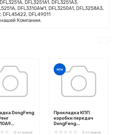
FL3251A, DFL3251A1, DFL3251A3,
L5251A, DFL3310AW1, DFL3250A1, DFL3258A3,
, DFL45422, DFL49011
 нашей Компании.
NEW
адка DongFeng
Прокладка КПП
Фенг
коробки передач
0A9...
DongFeng...
0 отзывов
0 отзывов