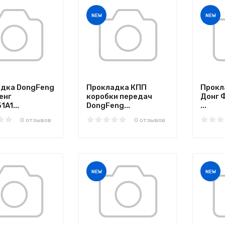
NEW
NEW
дка DongFeng
Прокладка КПП
Прокл
енг
коробки передач
Донг 
A1...
DongFeng...
...
0 отзывов
0 отзывов
NEW
NEW