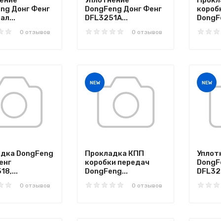
ение
Уплотнение
Прокл
ng Донг Фенг
DongFeng Донг Фенг
короб
л...
DFL3251A...
DongFe
0 отзывов
0 отзывов
NEW
NEW
дка DongFeng
Прокладка КПП
Уплот
енг
коробки передач
DongF
8,...
DongFeng...
DFL32
0 отзывов
0 отзывов