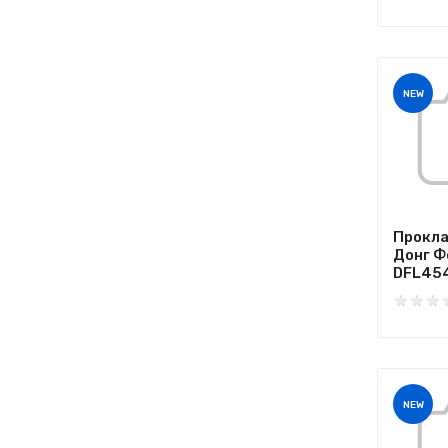
NEW
Прокла
Донг Ф
DFL454
NEW