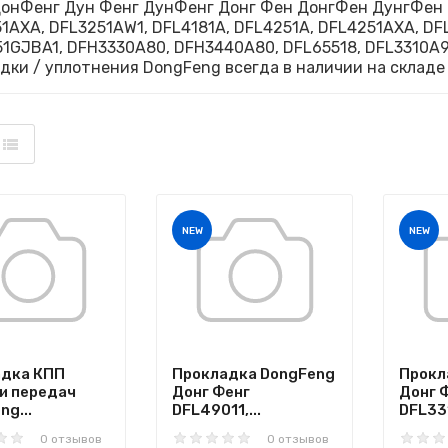
онФенг Дун Фенг ДунФенг Донг Фен ДонгФен ДунгФен D
1AXA, DFL3251AW1, DFL4181A, DFL4251A, DFL4251AXA, DF
1GJBA1, DFH3330A80, DFH3440A80, DFL65518, DFL3310A9
дки / уплотнения DongFeng всегда в наличии на складе
NEW
NEW
адка КПП
Прокладка DongFeng
Прокл
и передач
Донг Фенг
Донг 
ng...
DFL49011,...
DFL331
0 отзывов
0 отзывов