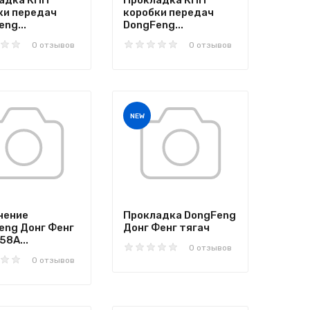
адка КПП
Прокладка КПП
ки передач
коробки передач
ng...
DongFeng...
0 отзывов
0 отзывов
NEW
нение
Прокладка DongFeng
eng Донг Фенг
Донг Фенг тягач
58A...
0 отзывов
0 отзывов