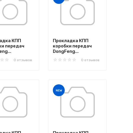
адка КПП
Прокладка КПП
ки передач
коробки передач
ng...
DongFeng...
0 отзывов
0 отзывов
NEW