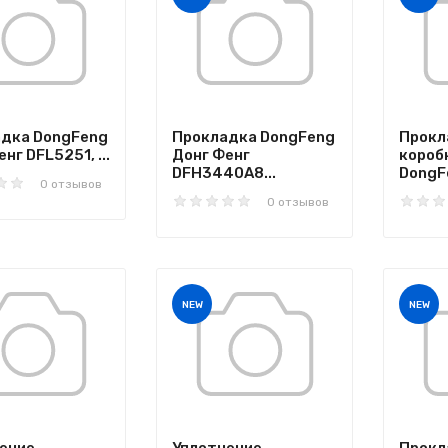
дка DongFeng
Прокладка DongFeng
Прокл
нг DFL5251, ...
Донг Фенг
короб
DFH3440A8...
DongFe
0 отзывов
0 отзывов
NEW
NEW