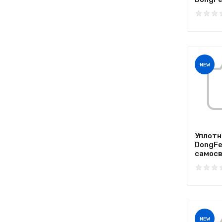
NEW
Уплотн
DongFe
самосва
NEW