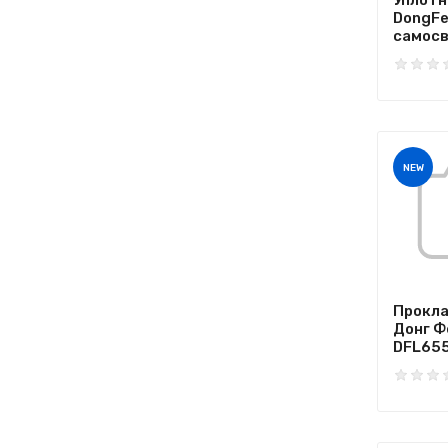
Уплотн
DongFe
самосва
NEW
Прокла
Донг Ф
DFL6551