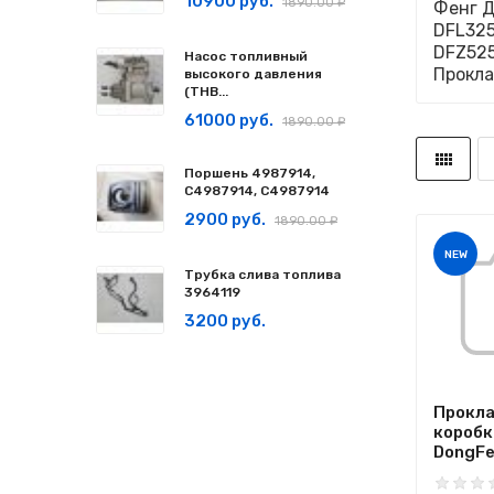
10900 руб.
1890.00 ₽
Фенг Д
DFL325
DFZ525
Насос топливный
Прокла
высокого давления
(ТНВ...
61000 руб.
1890.00 ₽
Поршень 4987914,
C4987914, С4987914
2900 руб.
1890.00 ₽
NEW
Трубка слива топлива
3964119
3200 руб.
Прокл
коробк
DongFe