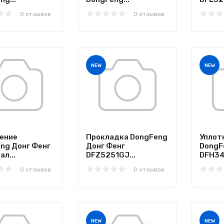
0 отзывов
0 отзывов
NEW
NEW
ение
Прокладка DongFeng
Уплот
ng Донг Фенг
Донг Фенг
DongF
л...
DFZ5251GJ...
DFH34
0 отзывов
0 отзывов
NEW
NEW