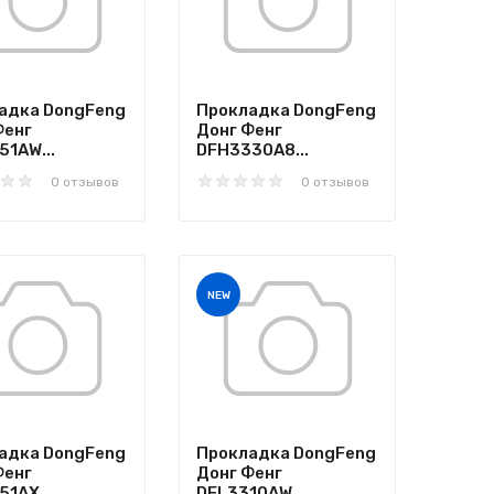
адка DongFeng
Прокладка DongFeng
Фенг
Донг Фенг
51AW...
DFH3330A8...
0 отзывов
0 отзывов
NEW
адка DongFeng
Прокладка DongFeng
Фенг
Донг Фенг
1AX...
DFL3310AW...