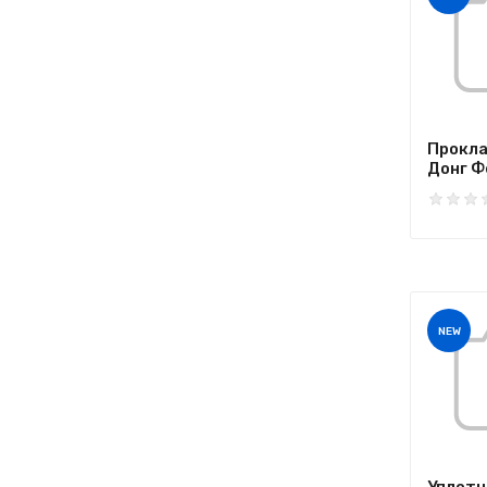
Прокла
Донг Фе
NEW