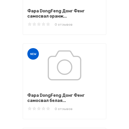
Фара DongFeng Донг Фенг
самосвал оранж...
0 отзывов
NEW
Фара DongFeng Донг Фенг
самосвал белая...
0 отзывов