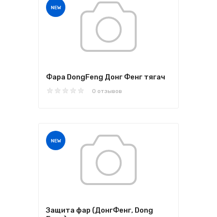
NEW
Фара DongFeng Донг Фенг тягач
0 отзывов
NEW
Защита фар (ДонгФенг, Dong