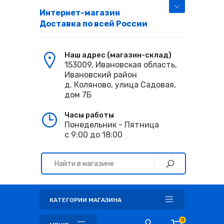
Интернет-магазин
Доставка по всей России
Наш адрес (магазин-склад)
153009, Ивановская область,
Ивановский район
д. Коляново, улица Садовая,
дом 7Б
Часы работы
Понедельник - Пятница
с 9:00 до 18:00
КАТЕГОРИИ МАГАЗИНА
0