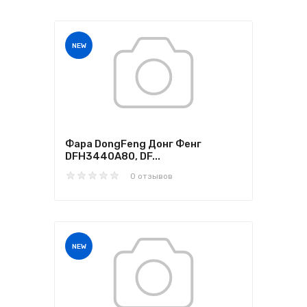
NEW
Фара DongFeng Донг Фенг
DFH3440A80, DF...
0 отзывов
NEW