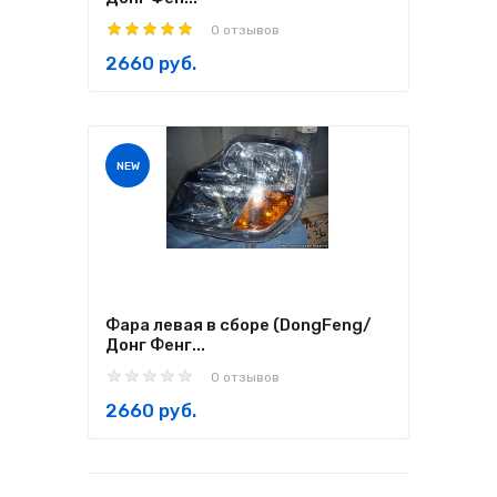
0 отзывов
2660 руб.
NEW
Фара левая в сборе (DongFeng/
Донг Фенг...
0 отзывов
2660 руб.