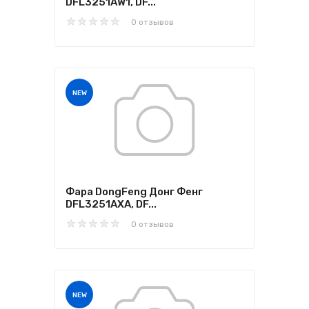
DFL3251AW1, DF...
0 отзывов
NEW
Фара DongFeng Донг Фенг
DFL3251AXA, DF...
0 отзывов
NEW