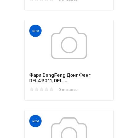
NEW
Фара DongFeng Донг Фенг
DFL49011, DFL ...
0 отзывов
NEW