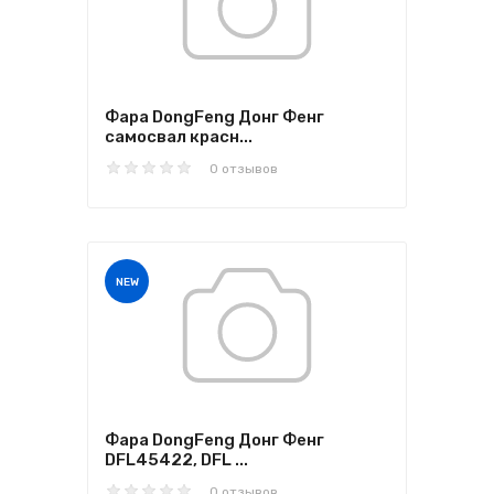
Фара DongFeng Донг Фенг
самосвал красн...
0 отзывов
NEW
Фара DongFeng Донг Фенг
DFL45422, DFL ...
0 отзывов