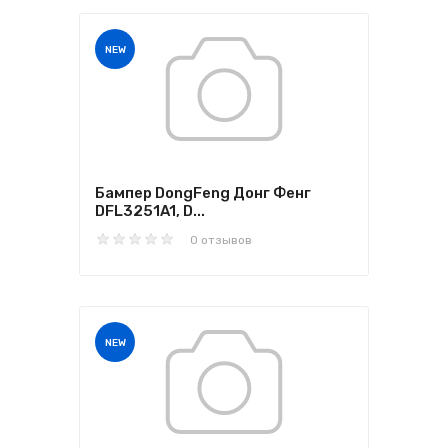
NEW
Бампер DongFeng Донг Фенг
DFL3251A1, D...
0 отзывов
NEW