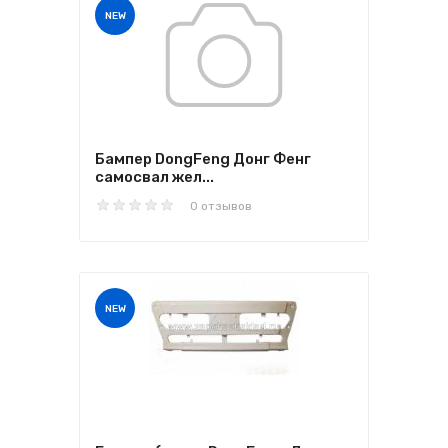
NEW
Бампер DongFeng Донг Фенг
самосвал жел...
0 отзывов
NEW