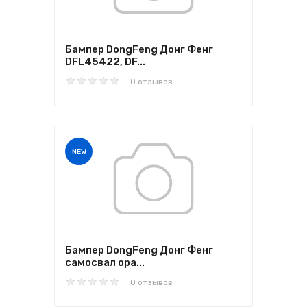
Бампер DongFeng Донг Фенг
DFL45422, DF...
0 отзывов
NEW
Бампер DongFeng Донг Фенг
самосвал ора...
0 отзывов