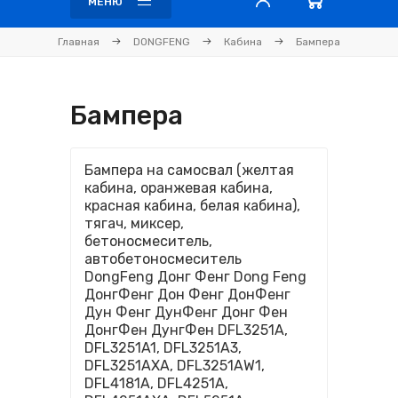
МЕНЮ
Главная
DONGFENG
Кабина
Бампера
Бампера
Бампера на самосвал (желтая
кабина, оранжевая кабина,
красная кабина, белая кабина),
тягач, миксер,
бетоносмеситель,
автобетоносмеситель
DongFeng Донг Фенг Dong Feng
ДонгФенг Дон Фенг ДонФенг
Дун Фенг ДунФенг Донг Фен
ДонгФен ДунгФен DFL3251A,
DFL3251A1, DFL3251A3,
DFL3251AXA, DFL3251AW1,
DFL4181A, DFL4251A,