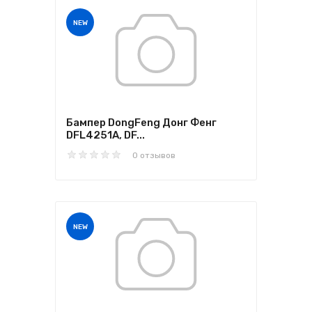
NEW
Бампер DongFeng Донг Фенг
DFL4251A, DF...
0 отзывов
NEW