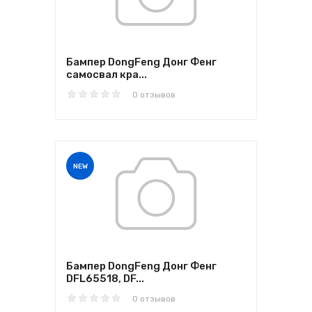
Бампер DongFeng Донг Фенг
самосвал кра...
0 отзывов
NEW
Бампер DongFeng Донг Фенг
DFL65518, DF...
0 отзывов