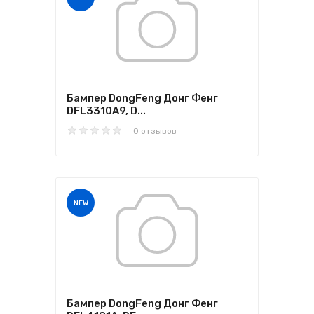
Бампер DongFeng Донг Фенг
DFL3310A9, D...
0 отзывов
NEW
Бампер DongFeng Донг Фенг