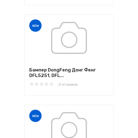
NEW
Бампер DongFeng Донг Фенг
DFL5251, DFL...
0 отзывов
NEW