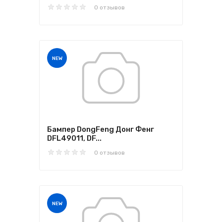
0 отзывов
NEW
Бампер DongFeng Донг Фенг
DFL49011, DF...
0 отзывов
NEW