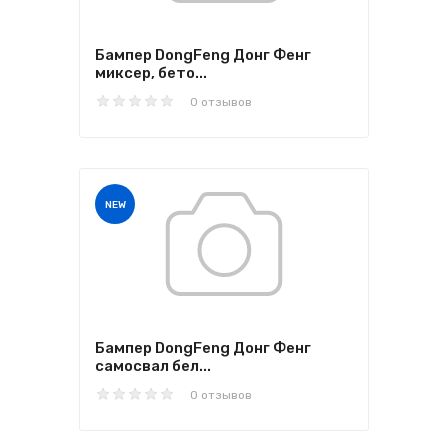
Бампер DongFeng Донг Фенг
миксер, бето...
0 отзывов
NEW
Бампер DongFeng Донг Фенг
самосвал бел...
0 отзывов