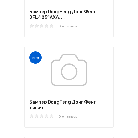
Бампер DongFeng Донг Фенг
DFL4251AXA, ...
0 отзывов
NEW
Бампер DongFeng Донг Фенг
тягач
0 отзывов