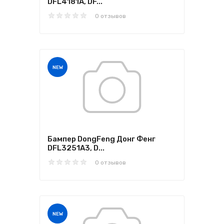
DFL4181A, DF...
0 отзывов
NEW
Бампер DongFeng Донг Фенг
DFL3251A3, D...
0 отзывов
NEW