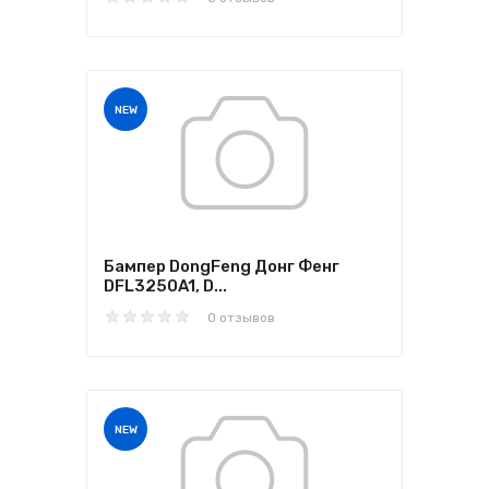
NEW
Бампер DongFeng Донг Фенг
DFL3250A1, D...
0 отзывов
NEW