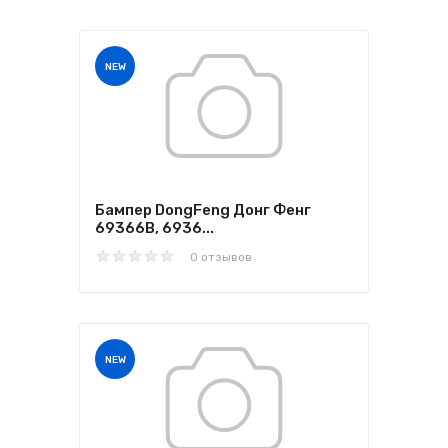
NEW
Бампер DongFeng Донг Фенг
69366B, 6936...
0 отзывов
NEW