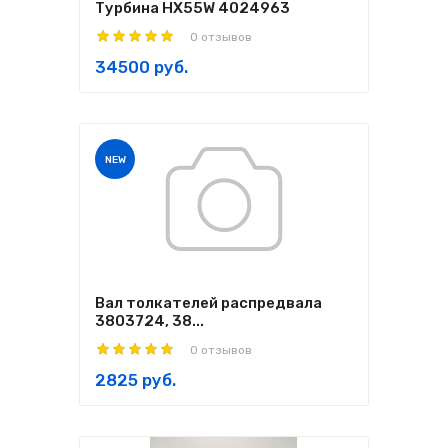
Турбина HX55W 4024963
0 отзывов
34500 руб.
NEW
Вал толкателей распредвала
3803724, 38...
0 отзывов
2825 руб.