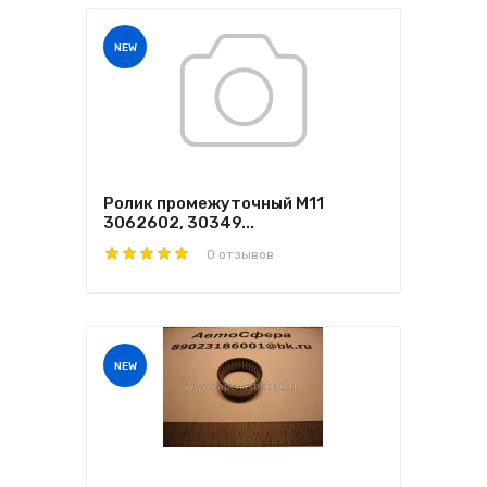
NEW
Ролик промежуточный М11
3062602, 30349...
0 отзывов
NEW