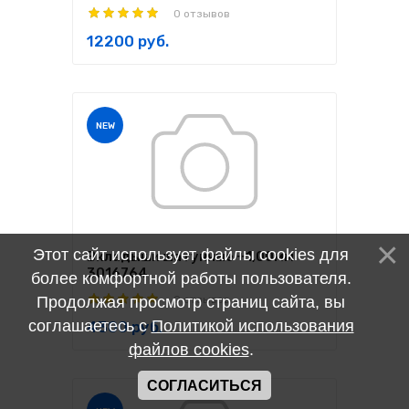
0 отзывов
12200 руб.
NEW
Этот сайт использует файлы cookies для
Вкладыши шатунные +1,00мм
3016764
более комфортной работы пользователя.
Продолжая просмотр страниц сайта, вы
0 отзывов
соглашаетесь с
Политикой использования
4300 руб.
файлов cookies
.
СОГЛАСИТЬСЯ