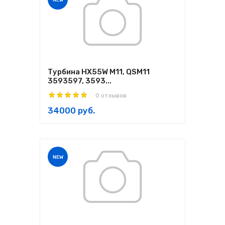
NEW
Турбина HX55W M11, QSM11
3593597, 3593...
0 отзывов
34000 руб.
NEW