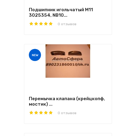
Подшипник игольчатый M11
3025354, NB10...
0 отзывов
NEW
Перемычка клапана (крейцкопф,
мостик) ...
0 отзывов