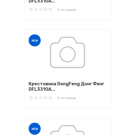
DFL3310A...
0 отзывов
NEW
Крестовина DongFeng Донг Фенг
DFL3310A...
0 отзывов
NEW