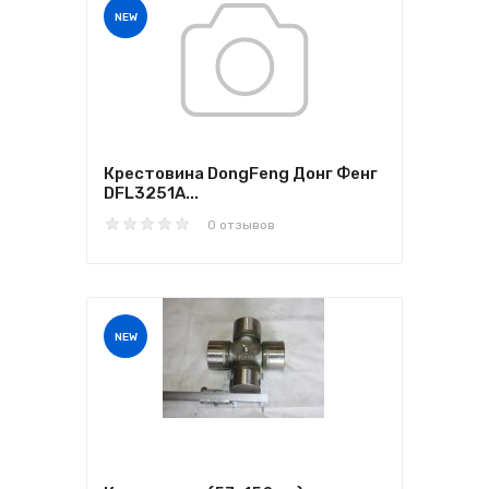
NEW
Крестовина DongFeng Донг Фенг
DFL3251A...
0 отзывов
NEW