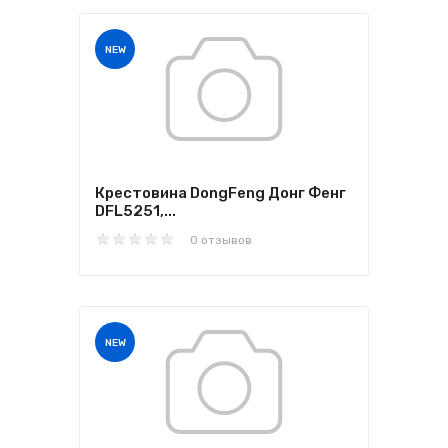
NEW
Крестовина DongFeng Донг Фенг
DFL5251,...
0 отзывов
NEW