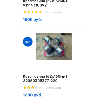
Крестовина (57х152мм)
91114310092
0 отзывов
1500 руб.
NEW
Крестовина (62х160мм)
2205030B377, 220...
0 отзывов
1680 руб.