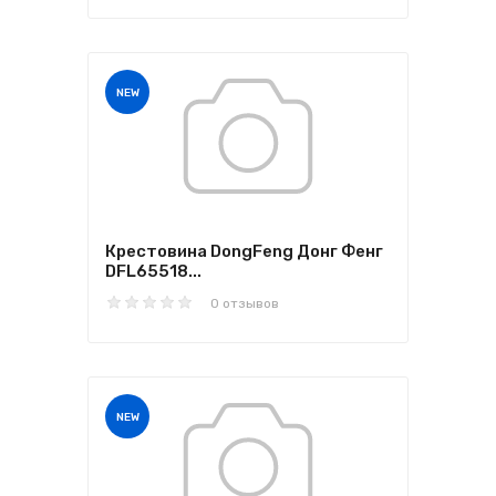
NEW
Крестовина DongFeng Донг Фенг
DFL65518...
0 отзывов
NEW