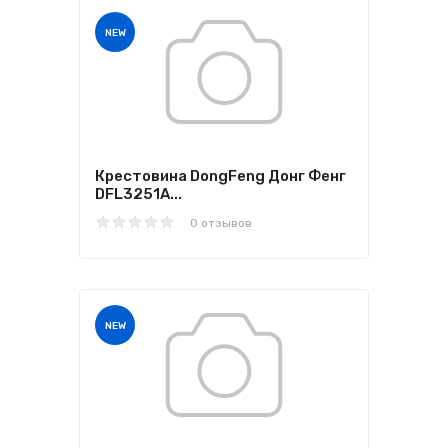
NEW
Крестовина DongFeng Донг Фенг
DFL3251A...
0 отзывов
NEW