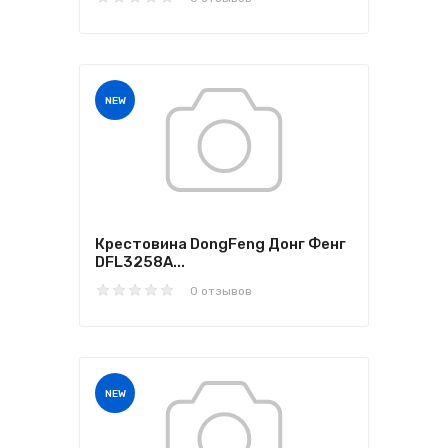
NEW
Крестовина DongFeng Донг Фенг
DFL3258A...
0 отзывов
NEW