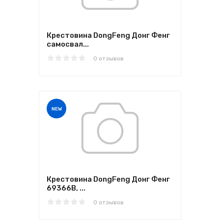
Крестовина DongFeng Донг Фенг
самосвал...
0 отзывов
NEW
Крестовина DongFeng Донг Фенг
69366B, ...
0 отзывов