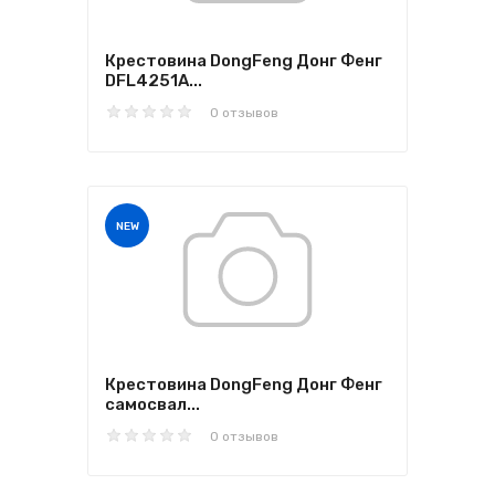
Крестовина DongFeng Донг Фенг
DFL4251A...
0 отзывов
NEW
Крестовина DongFeng Донг Фенг
самосвал...
0 отзывов