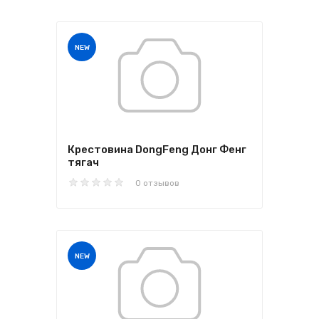
NEW
Крестовина DongFeng Донг Фенг
тягач
0 отзывов
NEW