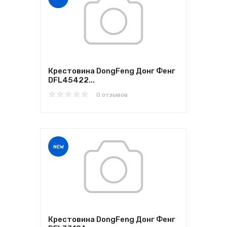
Крестовина DongFeng Донг Фенг
DFL45422...
0 отзывов
NEW
Крестовина DongFeng Донг Фенг