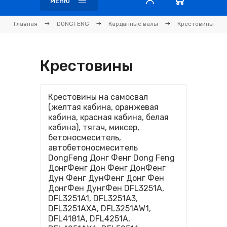
МЕНЮ
Главная
DONGFENG
Карданные валы
Крестовины
Крестовины
Крестовины на самосвал
(желтая кабина, оранжевая
кабина, красная кабина, белая
кабина), тягач, миксер,
бетоносмеситель,
автобетоносмеситель
DongFeng Донг Фенг Dong Feng
ДонгФенг Дон Фенг ДонФенг
Дун Фенг ДунФенг Донг Фен
ДонгФен ДунгФен DFL3251A,
DFL3251A1, DFL3251A3,
DFL3251AXA, DFL3251AW1,
DFL4181A, DFL4251A,